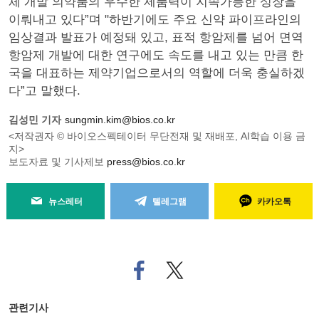
체 개발 의약품의 우수한 제품력이 지속가능한 성장을
이뤄내고 있다”며 "하반기에도 주요 신약 파이프라인의
임상결과 발표가 예정돼 있고, 표적 항암제를 넘어 면역
항암제 개발에 대한 연구에도 속도를 내고 있는 만큼 한
국을 대표하는 제약기업으로서의 역할에 더욱 충실하겠
다”고 말했다.
김성민 기자
sungmin.kim@bios.co.kr
<저작권자 © 바이오스펙테이터 무단전재 및 재배포, AI학습 이용 금
지>
보도자료 및 기사제보
press@bios.co.kr
뉴스레터
텔레그램
카카오톡
페
트위
이
터로
스
기사
북
공유
관련기사
으
하기