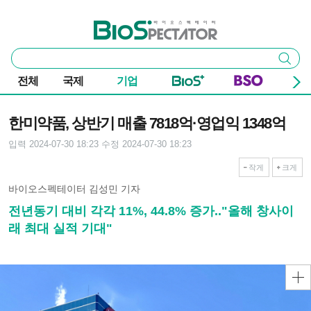
본문 바로가기
주요 메뉴
바이오스펙테이터
통
검색
합
검
전체
국제
기업
색
기사본문
한미약품, 상반기 매출 7818억·영업익 1348억
입력 2024-07-30 18:23
수정 2024-07-30 18:23
작게
크게
바이오스펙테이터 김성민 기자
전년동기 대비 각각 11%, 44.8% 증가.."올해 창사이
래 최대 실적 기대"