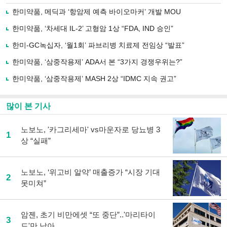
로
한미약품, 메딕과 ‘항암제 예측 바이오마커’ 개발 MOU
기
사
한미약품, ‘차세대 IL-2’ 고형암 1상 “FDA, IND 승인”
공
유
한미-GC녹십자, ‘월1회’ 파브리병 치료제 전임상 “발표”
하
한미약품, ‘삼중작용제’ ADA서 본 “3가지 경쟁우위는?”
기
한미약품, ‘삼중작용제’ MASH 2상 “IDMC 지속 권고”
많이 본 기사
노보노, '카그리세마' vs마운자로 당뇨병 3
1
상 “실패”
노보노, ‘위고비 알약’ 매출증가 “시장 기대
2
못미쳐”
암젠, 초기 비만에셋 “또 중단”..'마리타이
3
드'만 남아