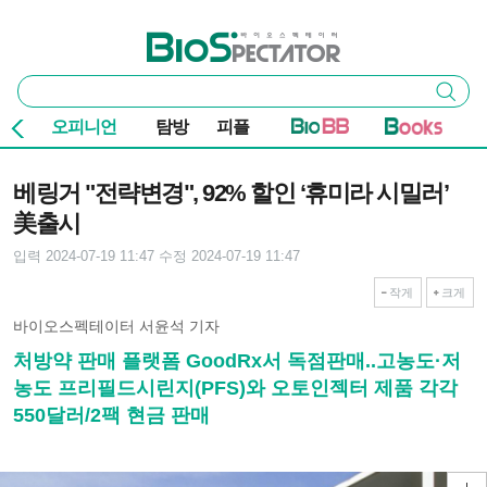
본문 바로가기
주요 메뉴
바이오스펙테이터
통
검색
합
검
오피니언
탐방
피플
색
기사본문
베링거 "전략변경", 92% 할인 ‘휴미라 시밀러’
美출시
입력 2024-07-19 11:47
수정 2024-07-19 11:47
작게
크게
바이오스펙테이터 서윤석 기자
처방약 판매 플랫폼 GoodRx서 독점판매..고농도·저
농도 프리필드시린지(PFS)와 오토인젝터 제품 각각
550달러/2팩 현금 판매