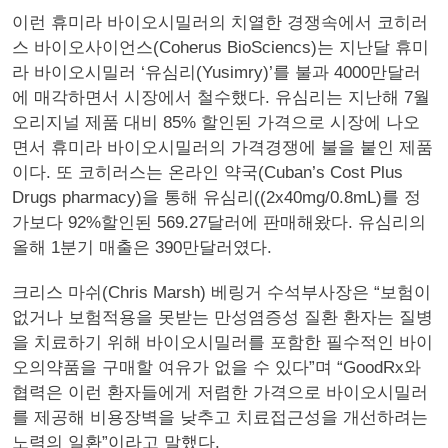
이런 휴미라 바이오시밀러의 치열한 경쟁속에서 코히러
스 바이오사이언스(Coherus BioSciencs)는 지난달 휴미
라 바이오시밀러 ‘유심리(Yusimry)’를 불과 4000만달러
에 매각하면서 시장에서 철수했다. 유심리는 지난해 7월
오리지널 제품 대비 85% 할인된 가격으로 시장에 나오
면서 휴미라 바이오시밀러의 가격경쟁에 불을 붙인 제품
이다. 또 코히러스는 온라인 약국(Cuban’s Cost Plus
Drugs pharmacy)을 통해 유심리((2x40mg/0.8mL)를 정
가보다 92%할인된 569.27달러에 판매해왔다. 유심리의
올해 1분기 매출은 390만달러였다.
크리스 마쉬(Chris Marsh) 베링거 수석부사장은 “보험이
없거나 보험적용을 못받는 만성염증성 질환 환자는 질병
을 치료하기 위해 바이오시밀러를 포함한 필수적인 바이
오의약품을 구매할 여유가 없을 수 있다”며 “GoodRx와
협력은 이런 환자들에게 저렴한 가격으로 바이오시밀러
를 제공해 비용장벽을 낮추고 치료접근성을 개선하려는
노력의 일환”이라고 말했다.