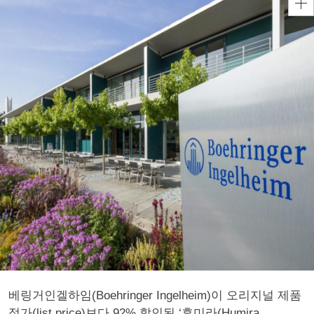
베링거인겔하임(Boehringer Ingelheim)이 오리지널 제품
정가(list price)보다 92% 할인된 ‘휴미라(Humira,