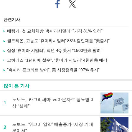
페
트위
이
터로
스
기사
북
공유
관련기사
으
하기
로
베링거, 첫 교체처방 ‘휴미라시밀러’ "가격 81% 인하"
기
사
셀트리온, 고농도 '휴미라시밀러' 85% 할인제품 "美출시"
공
유
삼성 '휴미라 시밀러', 작년 4Q 美서 "1500만弗 팔려"
하
코히러스 “1년만에 철수”, '휴미라 시밀러' 4천만弗 매각
기
"휴미라 콘크리트 방어", 美 시장점유율 “97% 유지”
많이 본 기사
노보노, '카그리세마' vs마운자로 당뇨병 3
1
상 “실패”
노보노, ‘위고비 알약’ 매출증가 “시장 기대
2
못미쳐”