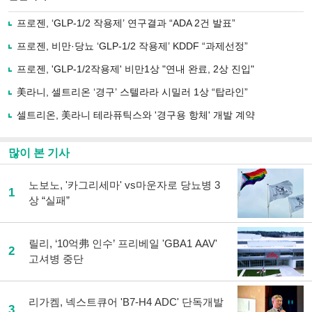
으
하기
로
프로젠, ‘GLP-1/2 작용제’ 연구결과 “ADA 2건 발표”
기
사
프로젠, 비만·당뇨 ‘GLP-1/2 작용제’ KDDF “과제선정”
공
유
프로젠, 'GLP-1/2작용제' 비만1상 "연내 완료, 2상 진입"
하
美라니, 셀트리온 ‘경구’ 스텔라라 시밀러 1상 “탑라인”
기
셀트리온, 美라니 테라퓨틱스와 '경구용 항체' 개발 계약
많이 본 기사
노보노, '카그리세마' vs마운자로 당뇨병 3
1
상 “실패”
릴리, ‘10억弗 인수’ 프리베일 'GBA1 AAV'
2
고셔병 중단
리가켐, 넥스트큐어 'B7-H4 ADC' 단독개발
3