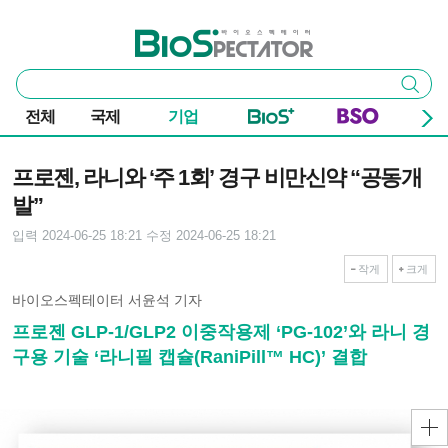
본문 바로가기
주요 메뉴
바이오스펙테이터
통
검색
합
검
전체
국제
기업
색
기사본문
프로젠, 라니와 ‘주 1회’ 경구 비만신약 “공동개
발”
입력 2024-06-25 18:21
수정 2024-06-25 18:21
작게
크게
바이오스펙테이터 서윤석 기자
프로젠 GLP-1/GLP2 이중작용제 ‘PG-102’와 라니 경
구용 기술 ‘라니필 캡슐(RaniPill™ HC)’ 결합