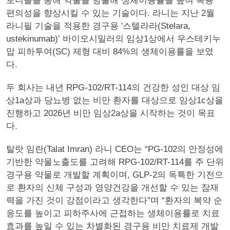
로니들을 통해 약물을 방출해 생체이용률을 높여 복용
편의성을 향상시킬 수 있는 기술이다. 라니는 지난 2월
라니필 기술을 적용한 경구용 '스텔라라(Stelara,
ustekinumab)’ 바이오시밀러의 임상1상에서 우스테키누
맙 피하투여(SC) 제형 대비 84%의 생체이용률을 보였
다.
두 회사는 내년 RPG-102/RT-114의 건강한 성인 대상 임
상1a상과 당뇨병 없는 비만 환자를 대상으로 임상1c상을
진행하고 2026년 비만 임상2a상을 시작하는 것이 목표
다.
탈랏 임란(Talat Imran) 라니 CEO는 “PG-102의 안정성에
기반한 약물노출도를 고려해 RPG-102/RT-114를 주 단위
경구용 약물로 개발할 계획이며, GLP-2의 독특한 기전으
로 환자의 신체 구성과 영양건강을 개선할 수 있는 잠재
력을 가진 것이 강점이라고 생각한다”며 “환자의 복약 순
응도를 높이고 피하주사에 근접하는 생체이용률로 치료
효과를 높일 수 있는 차별화된 경구용 비만 치료제 개발