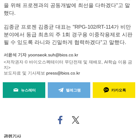
을 위해 프로젠과의 공동개발에 최선을 다하겠다”고 말
했다.
김종균 프로젠 김종균 대표는 "RPG-102/RT-114가 비만
분야에서 동급 최초의 주 1회 경구용 이중작용제로 시판
될 수 있도록 라니와 긴밀하게 협력하겠다”고 말했다.
서윤석 기자
yoonseok.suh@bios.co.kr
<저작권자 © 바이오스펙테이터 무단전재 및 재배포, AI학습 이용 금
지>
보도자료 및 기사제보
press@bios.co.kr
뉴스레터
텔레그램
카카오톡
페
트위
이
터로
스
기사
북
공유
관련기사