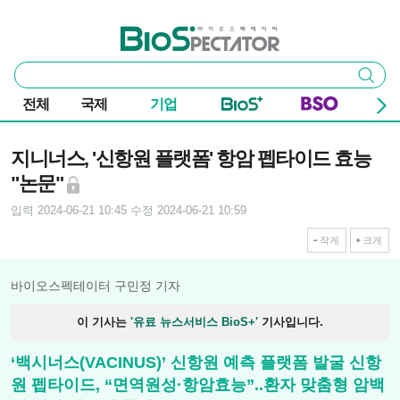
본문 바로가기
주요 메뉴
바이오스펙테이터
통
검색
합
검
전체
국제
기업
색
기사본문
지니너스, '신항원 플랫폼' 항암 펩타이드 효능
"논문"
입력 2024-06-21 10:45
수정 2024-06-21 10:59
작게
크게
바이오스펙테이터 구민정 기자
이 기사는
'유료 뉴스서비스 BioS+'
기사입니다.
‘백시너스(VACINUS)’ 신항원 예측 플랫폼 발굴 신항
원 펩타이드, “면역원성·항암효능”..환자 맞춤형 암백