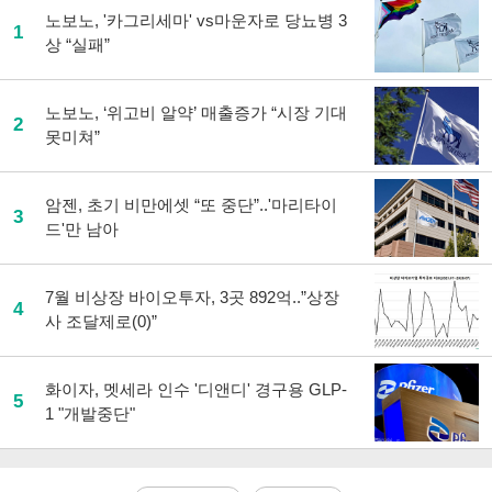
노보노, '카그리세마' vs마운자로 당뇨병 3
1
상 “실패”
노보노, ‘위고비 알약’ 매출증가 “시장 기대
2
못미쳐”
암젠, 초기 비만에셋 “또 중단”..'마리타이
3
드'만 남아
7월 비상장 바이오투자, 3곳 892억..”상장
4
사 조달제로(0)”
화이자, 멧세라 인수 '디앤디' 경구용 GLP-
5
1 "개발중단"