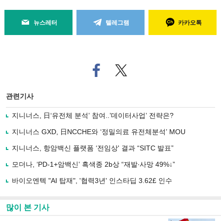
뉴스레터
텔레그램
카카오톡
페
트위
이
터로
스
기사
북
공유
관련기사
으
하기
로
지니너스, 日‘유전체 분석’ 참여..’데이터사업’ 전략은?
기
사
지니너스 GXD, 日NCCHE와 ‘정밀의료 유전체분석’ MOU
공
유
지니너스, 항암백신 플랫폼 ‘전임상' 결과 “SITC 발표”
하
모더나, ‘PD-1+암백신’ 흑색종 2b상 “재발∙사망 49%↓”
기
바이오엔텍 "AI 탑재", '협력3년' 인스타딥 3.62£ 인수
많이 본 기사