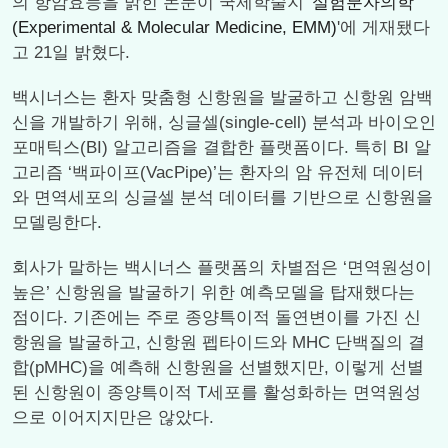
의 항암효능을 밝힌 논문이 국제학술지 '
실험분자의학
(Experimental & Molecular Medicine, EMM)
'에 게재됐다
고 21일 밝혔다.
백시너스는 환자 맞춤형 신항원을 발굴하고 신항원 암백
신을 개발하기 위해, 싱글셀(single-cell) 분석과 바이오인
포매틱스(BI) 알고리즘을 결합한 플랫폼이다. 특히 BI 알
고리즘 ‘백파이프(VacPipe)’는 환자의 암 유전체 데이터
와 면역세포의 싱글셀 분석 데이터를 기반으로 신항원을
모델링한다.
회사가 말하는 백시너스 플랫폼의 차별점은 ‘면역원성이
높은’ 신항원을 발굴하기 위한 예측모델을 탑재했다는
점이다. 기존에는 주로 종양특이적 돌연변이를 가진 신
항원을 발굴하고, 신항원 펩타이드와 MHC 단백질의 결
합(pMHC)을 예측해 신항원을 선별했지만, 이렇게 선별
된 신항원이 종양특이적 T세포를 활성화하는 면역원성
으로 이어지지만은 않았다.