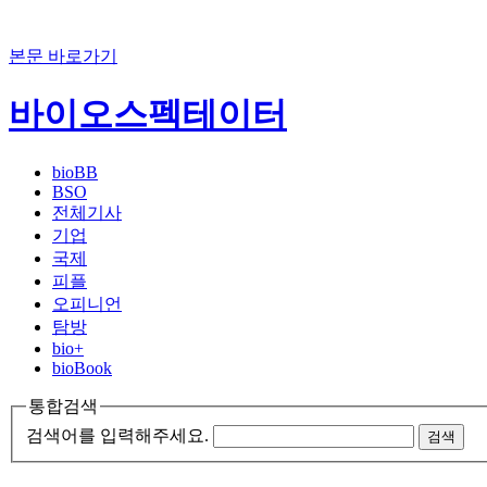
본문 바로가기
바이오스펙테이터
bioBB
BSO
전체기사
기업
국제
피플
오피니언
탐방
bio+
bioBook
통합검색
검색어를 입력해주세요.
검색