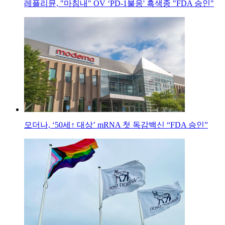
레플리뮨, "마침내" OV ‘PD-1불응' 흑색종 "FDA 승인"
모더나, ‘50세↑ 대상’ mRNA 첫 독감백신 “FDA 승인”