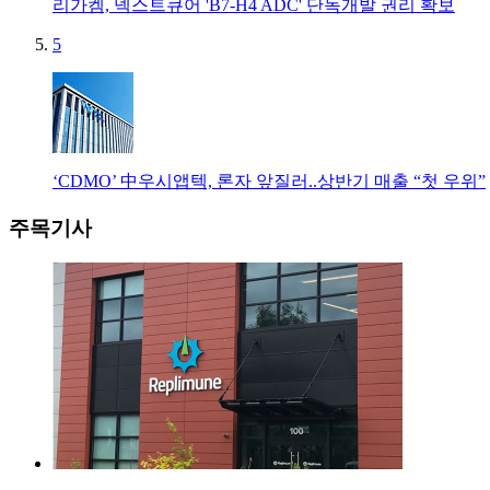
리가켐, 넥스트큐어 'B7-H4 ADC' 단독개발 권리 확보
5
‘CDMO’ 中우시앱텍, 론자 앞질러..상반기 매출 “첫 우위”
주목기사