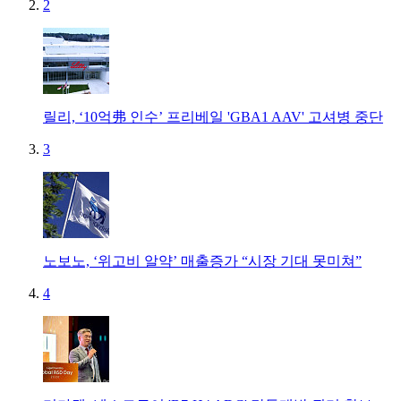
2
릴리, ‘10억弗 인수’ 프리베일 'GBA1 AAV' 고셔병 중단
3
노보노, ‘위고비 알약’ 매출증가 “시장 기대 못미쳐”
4