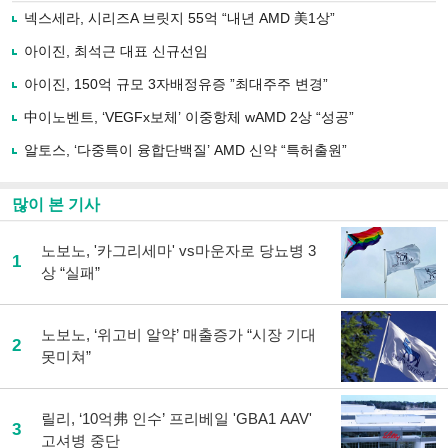
로
넥스세라, 시리즈A 브릿지 55억 “내년 AMD 美1상”
기
사
아이진, 최석근 대표 신규선임
공
유
아이진, 150억 규모 3자배정유증 ”최대주주 변경”
하
中이노벤트, ‘VEGFx보체’ 이중항체 wAMD 2상 “성공”
기
알토스, ‘다중특이 융합단백질’ AMD 신약 “특허출원”
많이 본 기사
노보노, '카그리세마' vs마운자로 당뇨병 3
1
상 “실패”
노보노, ‘위고비 알약’ 매출증가 “시장 기대
2
못미쳐”
릴리, ‘10억弗 인수’ 프리베일 'GBA1 AAV'
3
고셔병 중단