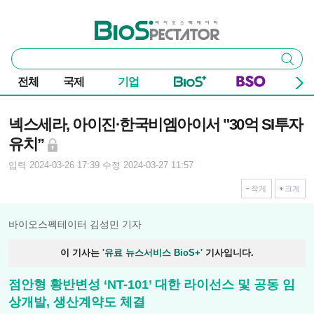
본문 바로가기
주요 메뉴
바이오스펙테이터
통
검색
합
검
전체
국제
기업
색
기사본문
넥스세라, 아이진·한국비엠아이서 "30억 SI투자
유치”
입력 2024-03-26 17:39
수정 2024-03-27 11:57
작게
크게
바이오스펙테이터 김성민 기자
이 기사는
'유료 뉴스서비스 BioS+'
기사입니다.
점안형 황반변성 ‘NT-101’ 대한 라이선스 및 공동 임
상개발, 생산계약도 체결