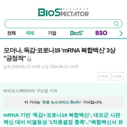
본문 바로가기
주요 메뉴
바이오스펙테이터
통
검색
합
검
전체
국제
기업
색
기사본문
모더나, 독감·코로나19 'mRNA 복합백신' 3상
"긍정적"
입력 2024-06-12 14:05
수정 2024-06-12 14:05
작게
크게
바이오스펙테이터 구민정 기자
이 기사는
'유료 뉴스서비스 BioS+'
기사입니다.
mRNA 기반 '독감+코로나19 복합백신’, 대조군 시판
백신 대비 비열등성 '1차종결점 충족'..”복합백신서 유