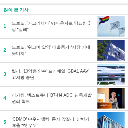
많이 본 기사
노보노, '카그리세마' vs마운자로 당뇨병 3
1
상 “실패”
노보노, ‘위고비 알약’ 매출증가 “시장 기대
2
못미쳐”
릴리, ‘10억弗 인수’ 프리베일 'GBA1 AAV'
3
고셔병 중단
리가켐, 넥스트큐어 'B7-H4 ADC' 단독개발
4
권리 확보
‘CDMO’ 中우시앱텍, 론자 앞질러..상반기
5
매출 “첫 우위”