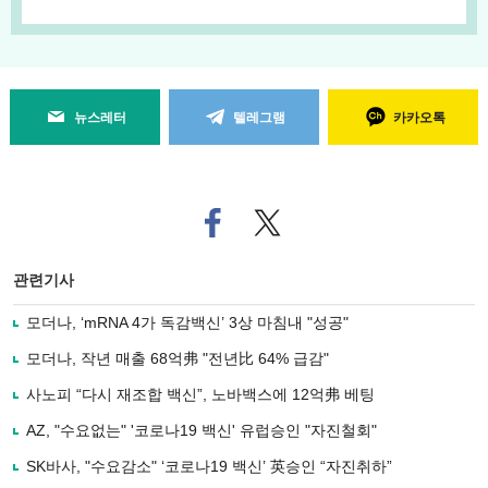
뉴스레터
텔레그램
카카오톡
페
트위
이
터로
스
기사
북
공유
관련기사
으
하기
로
모더나, ‘mRNA 4가 독감백신’ 3상 마침내 "성공"
기
사
모더나, 작년 매출 68억弗 "전년比 64% 급감"
공
유
사노피 “다시 재조합 백신”, 노바백스에 12억弗 베팅
하
AZ, "수요없는" '코로나19 백신' 유럽승인 "자진철회"
기
SK바사, "수요감소" ‘코로나19 백신’ 英승인 “자진취하”