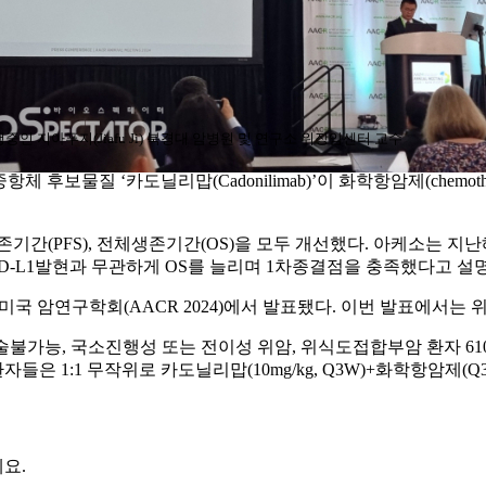
중인 지아푸지(Jiafu Ji) 북경대 암병원 및 연구소 위장암센터 교수
4 이중항체 후보물질 ‘카도닐리맙(Cadonilimab)’이 화학항암제(che
기간(PFS), 전체생존기간(OS)을 모두 개선했다. 아케소는 지
-L1발현과 무관하게 OS를 늘리며 1차종결점을 충족했다고 설명
미국 암연구학회(AACR 2024)에서 발표됐다. 이번 발표에서는
) 수술불가능, 국소진행성 또는 전이성 위암, 위식도접합부암 환자
들은 1:1 무작위로 카도닐리맙(10mg/kg, Q3W)+화학항암제
요.