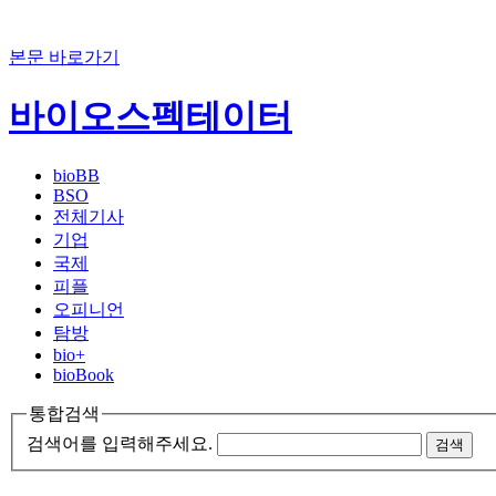
본문 바로가기
바이오스펙테이터
bioBB
BSO
전체기사
기업
국제
피플
오피니언
탐방
bio+
bioBook
통합검색
검색어를 입력해주세요.
검색