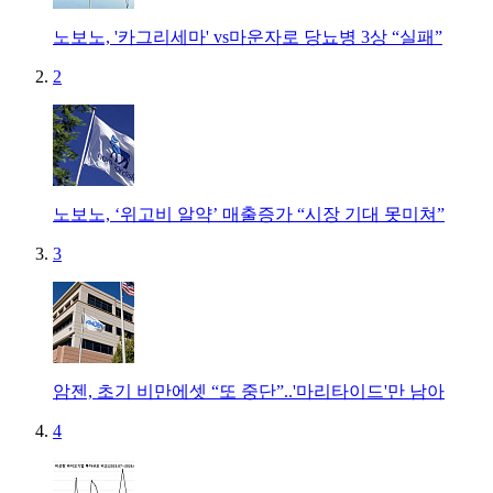
노보노, '카그리세마' vs마운자로 당뇨병 3상 “실패”
2
노보노, ‘위고비 알약’ 매출증가 “시장 기대 못미쳐”
3
암젠, 초기 비만에셋 “또 중단”..'마리타이드'만 남아
4