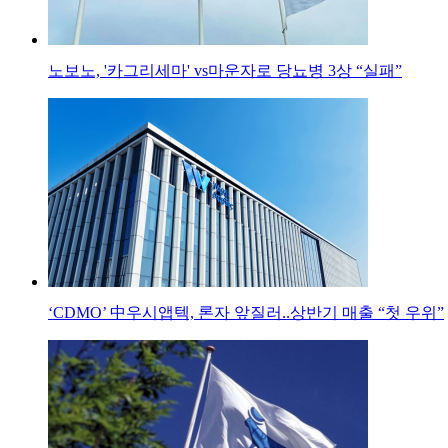
노보노, '카그리세마' vs마운자로 당뇨병 3상 “실패”
‘CDMO’ 中우시앱텍, 론자 앞질러..상반기 매출 “첫 우위”