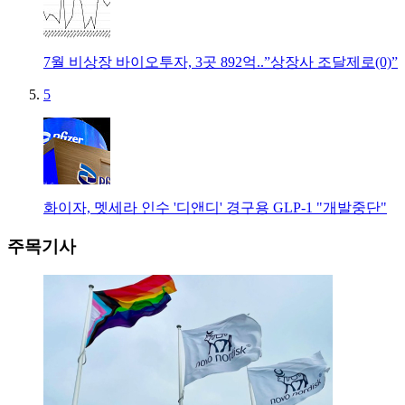
7월 비상장 바이오투자, 3곳 892억..”상장사 조달제로(0)”
5
화이자, 멧세라 인수 '디앤디' 경구용 GLP-1 "개발중단"
주목기사