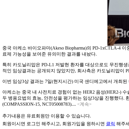
▲발표를 진행
중국 아케소 바이오파마(Akeso Biopharma)의 PD-1xCTLA-
료제 가능성을 보여준 유의미한 결과를 내놨다.
특히 카도닐리맙은 PD-L1 저발현 환자를 대상으로도 무진행생존
적인 임상결과는 공개되지 않았지만, 회사측은 카도닐리맙이 PD
이번 임상3상 결과는 7일(현지시간) 미국 샌디에고에서 개최된 
아케소는 중국 내 사전치료 경험이 없는 HER2 음성(HER2-
두 병용요법의 효능, 안전성을 평가하는 임상3상을 진행했다. 환자
(COMPASSION-15, NCT05008783)....
<계속>
추가내용은 유료회원만 이용할 수 있습니다.
회원이시면
로그인
해주시고, 회원가입을 원하시면
클릭
해주세