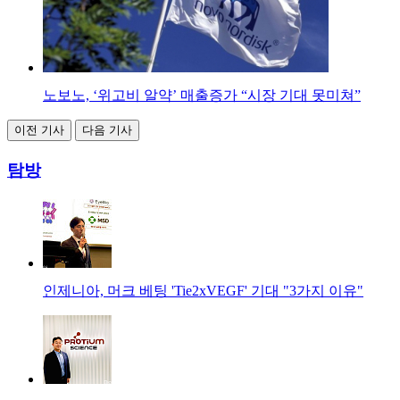
노보노, ‘위고비 알약’ 매출증가 “시장 기대 못미쳐”
이전 기사
다음 기사
탐방
인제니아, 머크 베팅 'Tie2xVEGF' 기대 "3가지 이유"