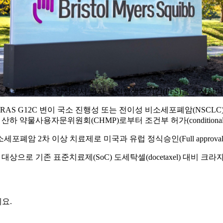
sib)’가 비소세포폐암 확증 임상에서 환자 무진행생존기간(PFS)을 개선
AS G12C 변이 국소 진행성 또는 전이성 비소세포폐암(NSCLC) 
하 약물사용자문위원회(CHMP)로부터 조건부 허가(conditional auth
암 2차 이상 치료제로 미국과 유럽 정식승인(Full approval
대상으로 기존 표준치료제(SoC) 도세탁셀(docetaxel) 대비 크라자
요.