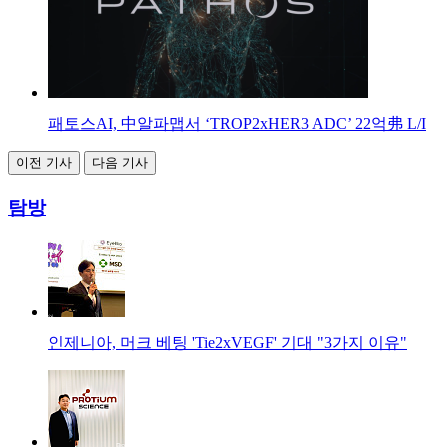
패토스AI, 中알파맵서 ‘TROP2xHER3 ADC’ 22억弗 L/I
이전 기사
다음 기사
탐방
인제니아, 머크 베팅 'Tie2xVEGF' 기대 "3가지 이유"