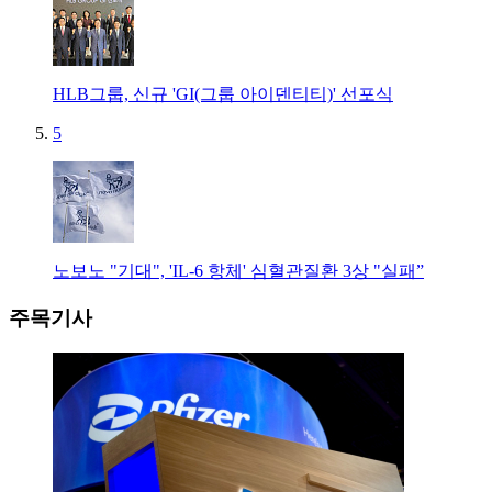
HLB그룹, 신규 'GI(그룹 아이덴티티)' 선포식
5
노보노 "기대", 'IL-6 항체' 심혈관질환 3상 "실패”
주목기사