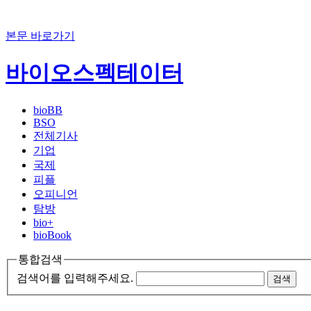
본문 바로가기
바이오스펙테이터
bioBB
BSO
전체기사
기업
국제
피플
오피니언
탐방
bio+
bioBook
통합검색
검색어를 입력해주세요.
검색