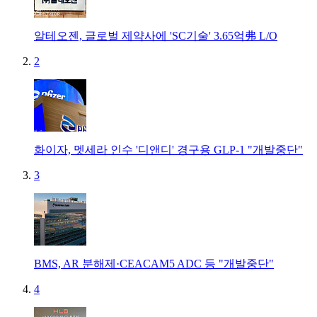
알테오젠, 글로벌 제약사에 'SC기술' 3.65억弗 L/O
2
화이자, 멧세라 인수 '디앤디' 경구용 GLP-1 "개발중단"
3
BMS, AR 분해제·CEACAM5 ADC 등 "개발중단"
4