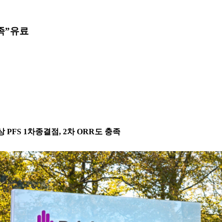
족”
유료
상 PFS 1차종결점, 2차 ORR도 충족