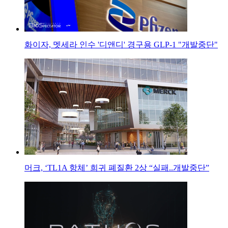
화이자, 멧세라 인수 '디앤디' 경구용 GLP-1 "개발중단"
머크, ‘TL1A 항체’ 희귀 폐질환 2상 “실패..개발중단”