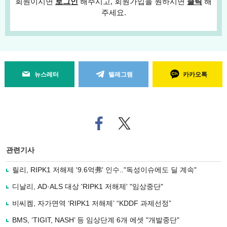
회원이시면
로그인
해주시고, 회원가입을 원하시면
클릭
해
주세요.
뉴스레터
텔레그램
카카오톡
페
트위
이
터로
스
기사
북
공유
관련기사
으
하기
로
릴리, RIPK1 저해제 '9.6억弗' 인수.."독성이슈에도 딜 계속"
기
사
디날리, AD·ALS 대상 'RIPK1 저해제' "임상중단"
공
유
비씨켐, 자가면역 ‘RIPK1 저해제’ “KDDF 과제선정”
하
BMS, ‘TIGIT, NASH’ 등 임상단계 6개 에셋 "개발중단"
기