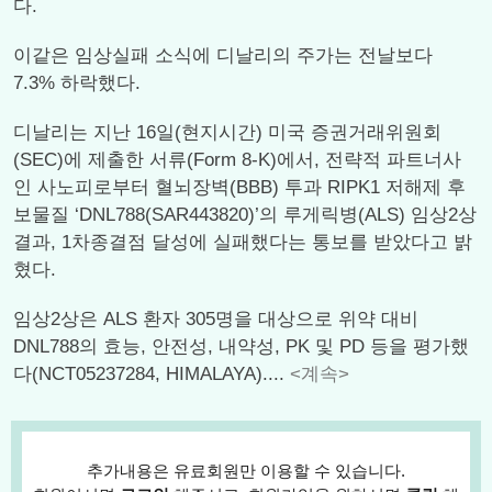
다.
이같은 임상실패 소식에 디날리의 주가는 전날보다
7.3% 하락했다.
디날리는 지난 16일(현지시간) 미국 증권거래위원회
(SEC)에 제출한 서류(Form 8-K)에서, 전략적 파트너사
인 사노피로부터 혈뇌장벽(BBB) 투과 RIPK1 저해제 후
보물질 ‘DNL788(SAR443820)’의 루게릭병(ALS) 임상2상
결과, 1차종결점 달성에 실패했다는 통보를 받았다고 밝
혔다.
임상2상은 ALS 환자 305명을 대상으로 위약 대비
DNL788의 효능, 안전성, 내약성, PK 및 PD 등을 평가했
다(NCT05237284, HIMALAYA)....
<계속>
추가내용은 유료회원만 이용할 수 있습니다.