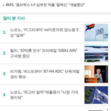
BMS, ‘앰브릭스 L/I’ 심부전 약물 ‘릴렉신’ “개발중단”
많이 본 기사
노보노, '카그리세마' vs마운자로 당뇨병 3
1
상 “실패”
릴리, ‘10억弗 인수’ 프리베일 'GBA1 AAV'
2
고셔병 중단
리가켐, 넥스트큐어 'B7-H4 ADC' 단독개발
3
권리 확보
노보노, ‘위고비 알약’ 매출증가 “시장 기대
4
못미쳐”