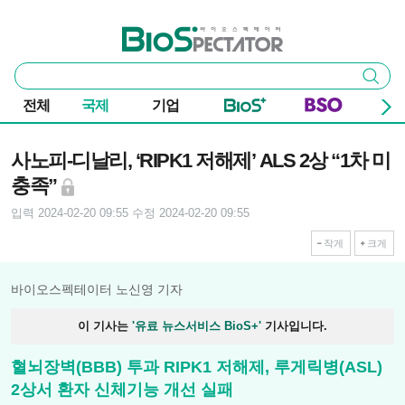
본문 바로가기
주요 메뉴
바이오스펙테이터
통
검색
합
검
전체
국제
기업
색
기사본문
사노피-디날리, ‘RIPK1 저해제’ ALS 2상 “1차 미
충족”
입력 2024-02-20 09:55
수정 2024-02-20 09:55
작게
크게
바이오스펙테이터 노신영 기자
이 기사는
'유료 뉴스서비스 BioS+'
기사입니다.
혈뇌장벽(BBB) 투과 RIPK1 저해제, 루게릭병(ASL)
2상서 환자 신체기능 개선 실패