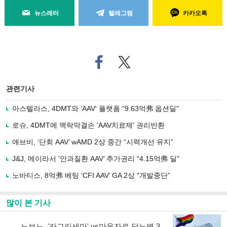
뉴스레터
텔레그램
카카오톡
페
트위
이
터로
스
기사
북
공유
관련기사
으
하기
로
아스텔라스, 4DMT와 ‘AAV' 플랫폼 “9.63억弗 옵션딜"
기
사
로슈, 4DMT에 맥락막결손 'AAV치료제' 권리반환
공
유
애브비, ‘단회 AAV’ wAMD 2상 중간 “시력개선 유지”
하
J&J, 메이라서 '안과질환 AAV’ 추가권리 "4.15억弗 딜"
기
노바티스, 8억弗 베팅 ‘CFI AAV’ GA 2상 “개발중단”
많이 본 기사
노보노, '카그리세마' vs마운자로 당뇨병 3