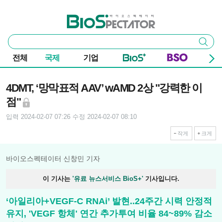
본문 바로가기
주요 메뉴
바이오스펙테이터
통
검색
합
검
전체
국제
기업
색
기사본문
4DMT, ‘망막표적 AAV’ wAMD 2상 "강력한 이
점"
입력 2024-02-07 07:26
수정 2024-02-07 08:10
작게
크게
바이오스펙테이터 신창민 기자
이 기사는
'유료 뉴스서비스 BioS+'
기사입니다.
‘아일리아+VEGF-C RNAi’ 발현..24주간 시력 안정적
유지, 'VEGF 항체' 연간 추가투여 비율 84~89% 감소