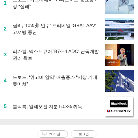
1
상 “실패”
릴리, ‘10억弗 인수’ 프리베일 'GBA1 AAV'
2
고셔병 중단
리가켐, 넥스트큐어 'B7-H4 ADC' 단독개발
3
권리 확보
노보노, ‘위고비 알약’ 매출증가 “시장 기대
4
못미쳐”
5
블랙록, 알테오젠 지분 5.03% 취득
PC버전
로그인