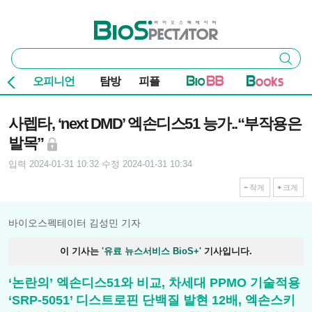
본문 바로가기
주요 메뉴
바이오스펙테이터
통
검색
합
검
오피니언
탐방
피플
색
기사본문
사렙타, ‘next DMD’ 엑손디스51 능가..“부작용은
발목”
입력 2024-01-31 10:32
수정 2024-01-31 10:34
작게
크게
바이오스펙테이터 김성민 기자
이 기사는
'유료 뉴스서비스 BioS+'
기사입니다.
‘논란의’ 엑손디스51와 비교, 차세대 PPMO 기술적용
‘SRP-5051’ 디스트로핀 단백질 발현 12배, 엑손스키