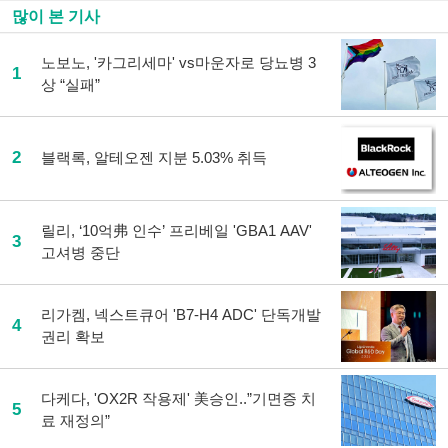
많이 본 기사
노보노, '카그리세마' vs마운자로 당뇨병 3
1
상 “실패”
2
블랙록, 알테오젠 지분 5.03% 취득
릴리, ‘10억弗 인수’ 프리베일 'GBA1 AAV'
3
고셔병 중단
리가켐, 넥스트큐어 'B7-H4 ADC' 단독개발
4
권리 확보
다케다, 'OX2R 작용제' 美승인..”기면증 치
5
료 재정의”