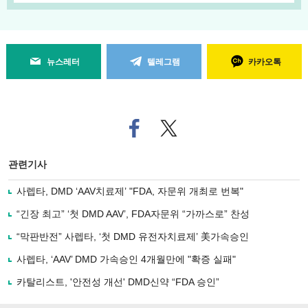
뉴스레터
텔레그램
카카오톡
페
트위
이
터로
스
기사
북
공유
관련기사
으
하기
로
사렙타, DMD ‘AAV치료제’ "FDA, 자문위 개최로 번복"
기
사
“긴장 최고” ‘첫 DMD AAV’, FDA자문위 “가까스로” 찬성
공
유
“막판반전” 사렙타, ‘첫 DMD 유전자치료제’ 美가속승인
하
사렙타, ‘AAV’ DMD 가속승인 4개월만에 "확증 실패"
기
카탈리스트, '안전성 개선' DMD신약 “FDA 승인”