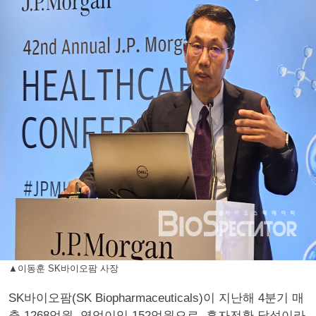
▲이동훈 SK바이오팜 사장
SK바이오팜(SK Biopharmaceuticals)이 지난해 4분기 매
출 1268억원, 영업이익 152억원으로, 흑자전환 달성이라