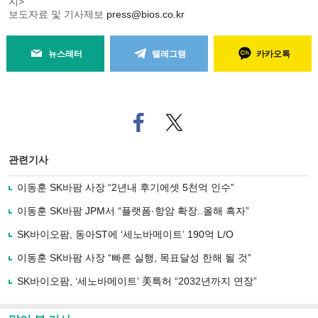
지>
보도자료 및 기사제보
press@bios.co.kr
뉴스레터
텔레그램
카카오톡
페
트위
이
터로
스
기사
북
공유
관련기사
으
하기
로
이동훈 SK바팜 사장 “2년내 후기에셋 5천억 인수”
기
사
이동훈 SK바팜 JPM서 “플랫폼·항암 확장..올해 흑자”
공
유
SK바이오팜, 동아ST에 ‘세노바메이트’ 190억 L/O
하
이동훈 SK바팜 사장 “빠른 실행, 목표달성 한해 될 것”
기
SK바이오팜, ‘세노바메이트’ 美특허 “2032년까지 연장”