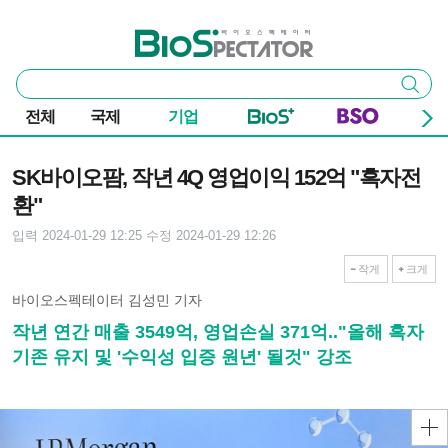
본문 바로가기
주요 메뉴
바이오스펙테이터
통
검색
합
검
전체
국제
기업
색
기사본문
SK바이오팜, 작년 4Q 영업이익 152억 "흑자전
환"
입력 2024-01-29 12:25
수정 2024-01-29 12:26
작게
크게
바이오스펙테이터 김성민 기자
작년 연간 매출 3549억, 영업손실 371억.."올해 흑자
기존 유지 및 '수익성 입증 원년' 될것" 강조