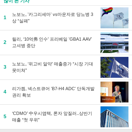
많이 본 기사
노보노, '카그리세마' vs마운자로 당뇨병 3
1
상 “실패”
릴리, ‘10억弗 인수’ 프리베일 'GBA1 AAV'
2
고셔병 중단
노보노, ‘위고비 알약’ 매출증가 “시장 기대
3
못미쳐”
리가켐, 넥스트큐어 'B7-H4 ADC' 단독개발
4
권리 확보
‘CDMO’ 中우시앱텍, 론자 앞질러..상반기
5
매출 “첫 우위”