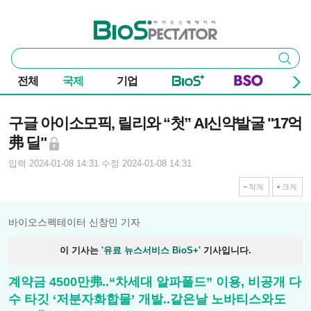
본문 바로가기
주요 메뉴
바이오스펙테이터
통
검색
합
검
전체
국제
기업
색
기사본문
구글 아이소모픽, 릴리와 “첫” AI신약발굴 "17억
弗 딜"
입력 2024-01-08 14:31
수정 2024-01-08 14:31
작게
크게
바이오스펙테이터 신창민 기자
이 기사는
'유료 뉴스서비스 BioS+'
기사입니다.
계약금 4500만弗..“차세대 알파폴드” 이용, 비공개 다
수 타깃 ‘저분자화합물’ 개발..같은날 노바티스와도