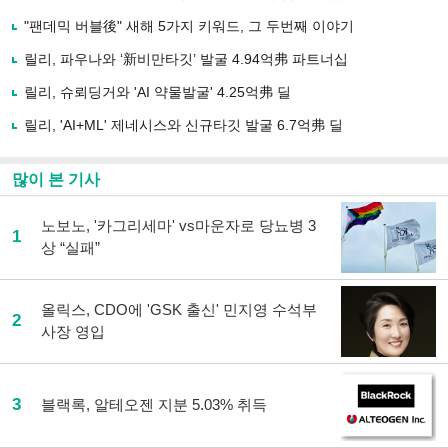
기
사
"팬데믹 버블後" 새해 5가지 키워드, 그 두번째 이야기
공
유
릴리, 파우나와 ‘新비만타깃’ 발굴 4.94억弗 파트너십
하
릴리, 슈뢰딩거와 'AI 약물발굴' 4.25억弗 딜
기
릴리, 'AI+ML' 제네시스와 신규타깃 발굴 6.7억弗 딜
많이 본 기사
노보노, '카그리세마' vs마운자로 당뇨병 3
1
상 “실패”
올릭스, CDO에 'GSK 출신' 민지영 수석부
2
사장 영입
3
블랙록, 알테오젠 지분 5.03% 취득