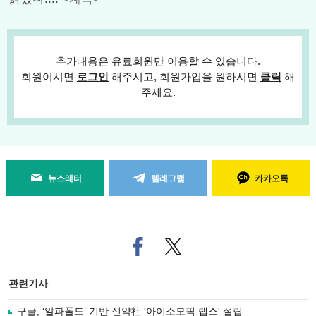
추가내용은 유료회원만 이용할 수 있습니다.
회원이시면
로그인
해주시고, 회원가입을 원하시면
클릭
해
주세요.
뉴스레터
텔레그램
카카오톡
페
트위
이
터로
스
기사
북
공유
관련기사
으
하기
로
구글, ‘알파폴드’ 기반 신약社 '아이소모픽 랩스' 설립