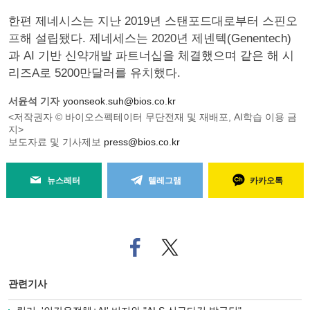
한편 제네시스는 지난 2019년 스탠포드대로부터 스핀오
프해 설립됐다. 제네세스는 2020년 제넨텍(Genentech)
과 AI 기반 신약개발 파트너십을 체결했으며 같은 해 시
리즈A로 5200만달러를 유치했다.
서윤석 기자
yoonseok.suh@bios.co.kr
<저작권자 © 바이오스펙테이터 무단전재 및 재배포, AI학습 이용 금
지>
보도자료 및 기사제보
press@bios.co.kr
뉴스레터
텔레그램
카카오톡
페
트위
이
터로
스
기사
북
공유
관련기사
으
하기
로