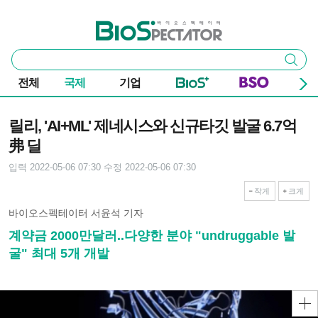
본문 바로가기
주요 메뉴
바이오스펙테이터
통
검색
합
검
전체
국제
기업
색
기사본문
릴리, 'AI+ML' 제네시스와 신규타깃 발굴 6.7억
弗 딜
입력 2022-05-06 07:30
수정 2022-05-06 07:30
작게
크게
바이오스펙테이터 서윤석 기자
계약금 2000만달러..다양한 분야 "undruggable 발
굴" 최대 5개 개발