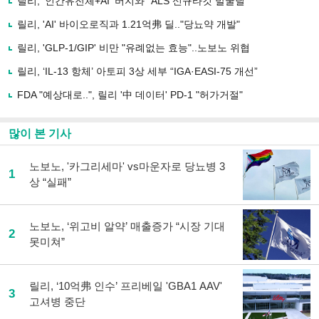
릴리, '인간유전체+AI' 버지와 "ALS 신규타깃 발굴딜"
기
사
릴리, 'AI' 바이오로직과 1.21억弗 딜.."당뇨약 개발"
공
유
릴리, 'GLP-1/GIP' 비만 "유례없는 효능"..노보노 위협
하
릴리, ‘IL-13 항체’ 아토피 3상 세부 “IGA·EASI-75 개선”
기
FDA "예상대로..", 릴리 '中 데이터' PD-1 "허가거절"
많이 본 기사
노보노, '카그리세마' vs마운자로 당뇨병 3
1
상 “실패”
노보노, ‘위고비 알약’ 매출증가 “시장 기대
2
못미쳐”
릴리, ‘10억弗 인수’ 프리베일 'GBA1 AAV'
3
고셔병 중단