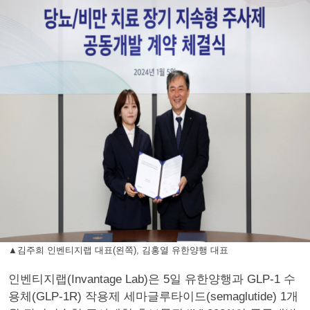
▲김주희 인벤티지랩 대표(왼쪽), 김홍열 유한양행 대표
인벤티지랩(Invantage Lab)은 5일 유한양행과 GLP-1 수
용체(GLP-1R) 작용제 세마글루타이드(semaglutide) 1개