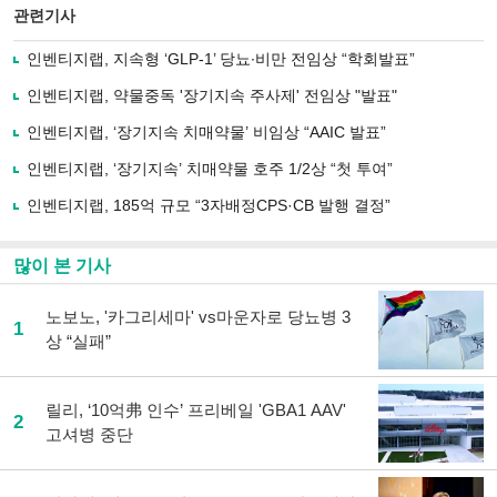
북
공유
관련기사
으
하기
로
인벤티지랩, 지속형 ‘GLP-1’ 당뇨∙비만 전임상 “학회발표”
기
사
인벤티지랩, 약물중독 '장기지속 주사제' 전임상 "발표"
공
유
인벤티지랩, ‘장기지속 치매약물’ 비임상 “AAIC 발표”
하
인벤티지랩, ‘장기지속’ 치매약물 호주 1/2상 “첫 투여”
기
인벤티지랩, 185억 규모 “3자배정CPS·CB 발행 결정”
많이 본 기사
노보노, '카그리세마' vs마운자로 당뇨병 3
1
상 “실패”
릴리, ‘10억弗 인수’ 프리베일 'GBA1 AAV'
2
고셔병 중단