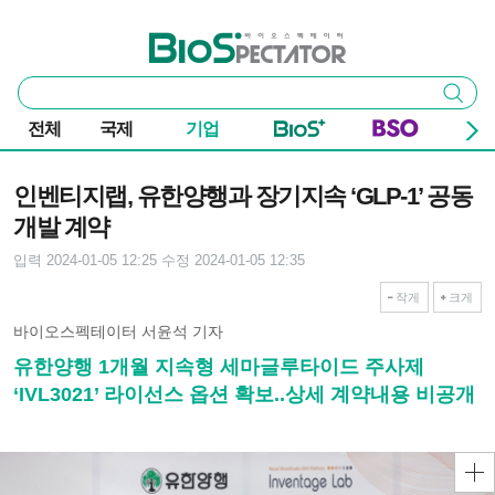
본문 바로가기
주요 메뉴
바이오스펙테이터
통
검색
합
검
전체
국제
기업
색
기사본문
인벤티지랩, 유한양행과 장기지속 ‘GLP-1’ 공동
개발 계약
입력 2024-01-05 12:25
수정 2024-01-05 12:35
작게
크게
바이오스펙테이터 서윤석 기자
유한양행 1개월 지속형 세마글루타이드 주사제
‘IVL3021’ 라이선스 옵션 확보..상세 계약내용 비공개