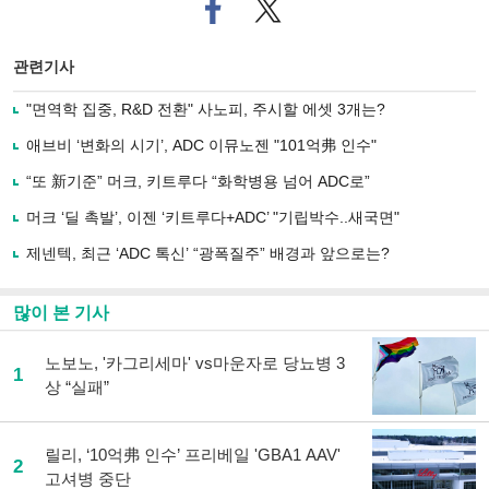
페
트위
이
터로
스
기사
북
공유
관련기사
으
하기
로
"면역학 집중, R&D 전환" 사노피, 주시할 에셋 3개는?
기
사
애브비 ‘변화의 시기’, ADC 이뮤노젠 "101억弗 인수"
공
유
“또 新기준” 머크, 키트루다 “화학병용 넘어 ADC로”
하
머크 ‘딜 촉발’, 이젠 ‘키트루다+ADC’ "기립박수..새국면"
기
제넨텍, 최근 ‘ADC 톡신’ “광폭질주” 배경과 앞으로는?
많이 본 기사
노보노, '카그리세마' vs마운자로 당뇨병 3
1
상 “실패”
릴리, ‘10억弗 인수’ 프리베일 'GBA1 AAV'
2
고셔병 중단