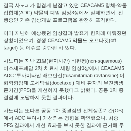
결국 사노피가 힘겹게 붙잡고 있던 CEACAM5 항체-약물
접합체(ADC) 약물의 폐암 임상3상에서 실패하면서, 진
행중인 기존 임상개발 프로그램을 완전히 포기한다.
이미 지난해 예상됐던 임상결과 발표가 한차례 미뤄졌던
상황이었으며, 경쟁 CEACAM5 약물도 오프타깃(off-
target) 등 이슈로 중단된 바 있다.
사노피는 지난 21일(현지시간) 비편평(non-squamous)
비소세포폐암 2차 치료제 세팅 임상3상에서 CEACAM5
ADC ‘투사미타맙 래브탄신(tusamitamab ravtansine)’이
화학항암제 도세탁셀(docetaxel) 대비 환자의 무진행생
존기간(PFS)을 개선하지 못했다고 밝혔다. 공동 1차 종
결점에 도달하지 못한 결과이다.
사노피는 또다른 공동 1차 종결점인 전체생존기간(OS)
에서 ADC 투여시 개선되는 경향을 확인했으나, 최종
PFS 결과에서 개선 효과를 보지 못한 결과에 근거해 투