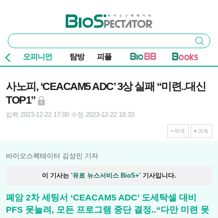
본문 바로가기
주요 메뉴
바이오스펙테이터
통
검색
합
검
오피니언
탐방
피플
색
기사본문
사노피, ‘CEACAM5 ADC’ 3상 실패 “미련..대신
TOP1”
입력 2023-12-22 17:00
수정 2023-12-22 18:33
작게
크게
바이오스펙테이터 김성민 기자
이 기사는
'유료 뉴스서비스 BioS+'
기사입니다.
폐암 2차 세팅서 ‘CEACAM5 ADC’ 도세탁셀 대비
PFS 못늘려, 모든 프로그램 중단 결정..“다만 미련 못