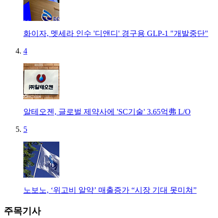
화이자, 멧세라 인수 '디앤디' 경구용 GLP-1 "개발중단"
4
알테오젠, 글로벌 제약사에 'SC기술' 3.65억弗 L/O
5
노보노, ‘위고비 알약’ 매출증가 “시장 기대 못미쳐”
주목기사