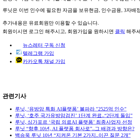
루닛은 이번 인수에 필요한 자금을 보유현금, 인수금융, 3자배정
추가내용은 유료회원만 이용할 수 있습니다.
회원이시면
로그인
해주시고, 회원가입을 원하시면
클릭
해주세
뉴스레터 구독 신청
텔레그램 가입
카카오톡 채널 가입
관련기사
루닛, ‘유방암 특화 AI플랫폼’ 볼파라 "2525억 인수"
루닛, ‘호주 국가유방암검진’ 1단계 완료..“2단계 돌입”
루닛, 싱가포르 ‘국립 의료AI 플랫폼’ 최종사업자 선정
루닛 “향후 10년, AI 플랫폼 회사로”..그 배경과 방향은?
백승욱 루닛 10년 “지켜온 기본 2가지..이끈 질문 2개”