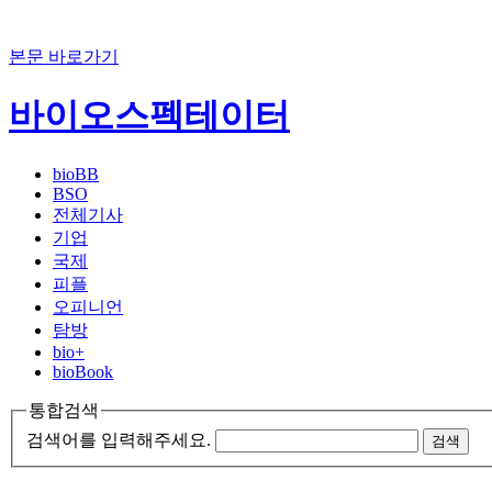
본문 바로가기
바이오스펙테이터
bioBB
BSO
전체기사
기업
국제
피플
오피니언
탐방
bio+
bioBook
통합검색
검색어를 입력해주세요.
검색