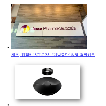
재즈, '젭젤카' SCLC 2차 “개발중단" 라벨 철회키로