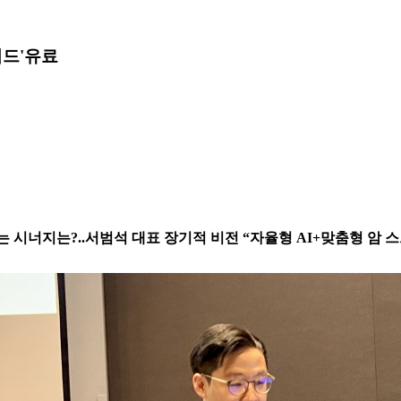
워드'
유료
는 시너지는?..서범석 대표 장기적 비전 “자율형 AI+맞춤형 암 