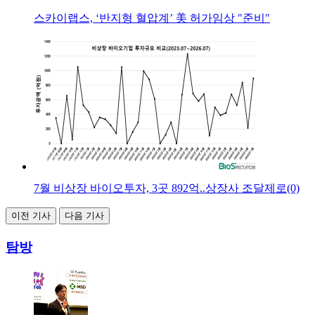
스카이랩스, ‘반지형 혈압계’ 美 허가임상 "준비"
7월 비상장 바이오투자, 3곳 892억..상장사 조달제로(0)
이전 기사
다음 기사
탐방