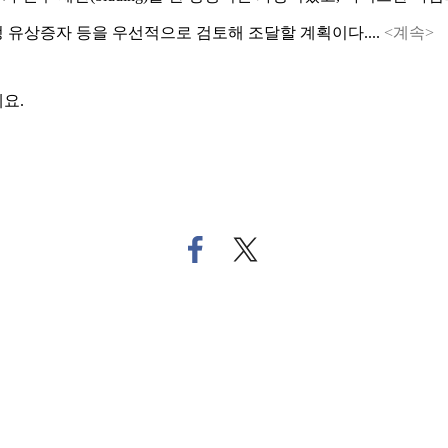
 유상증자 등을 우선적으로 검토해 조달할 계획이다....
<계속>
요.
페
트
이
위
스
터
북
로
으
기
로
사
기
공
사
유
공
하
유
기