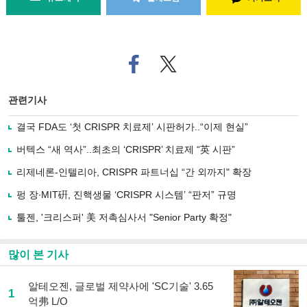
페
트위
이
터로
스
기사
북
공유
관련기사
으
하기
로
결국 FDA도 ‘첫 CRISPR 치료제’ 시판허가..“이제 현실”
기
사
버텍스 “새 역사”..최초의 ‘CRISPR’ 치료제 “英 시판”
공
유
리제네론-인텔리아, CRISPR 파트너십 “간 외까지" 확장
하
펑 장∙MIT硏, 진핵생물 ‘CRISPR 시스템’ “판저” 규명
기
툴젠, '크리스퍼' 美 저촉심사서 "Senior Party 확정"
많이 본 기사
알테오젠, 글로벌 제약사에 'SC기술' 3.65
1
억弗 L/O