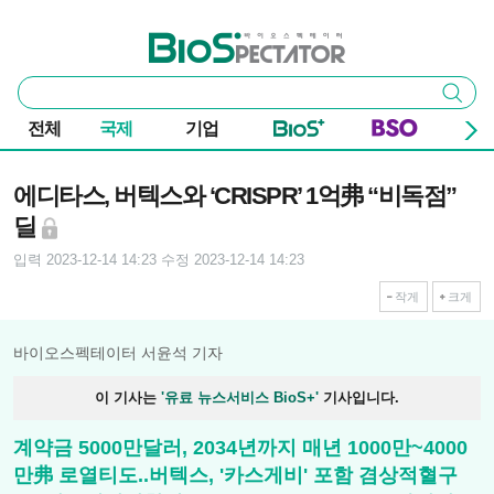
본문 바로가기
주요 메뉴
바이오스펙테이터
통
검색
합
검
전체
국제
기업
색
기사본문
에디타스, 버텍스와 ‘CRISPR’ 1억弗 “비독점”
딜
입력 2023-12-14 14:23
수정 2023-12-14 14:23
작게
크게
바이오스펙테이터 서윤석 기자
이 기사는
'유료 뉴스서비스 BioS+'
기사입니다.
계약금 5000만달러, 2034년까지 매년 1000만~4000
만弗 로열티도..버텍스, '카스게비' 포함 겸상적혈구