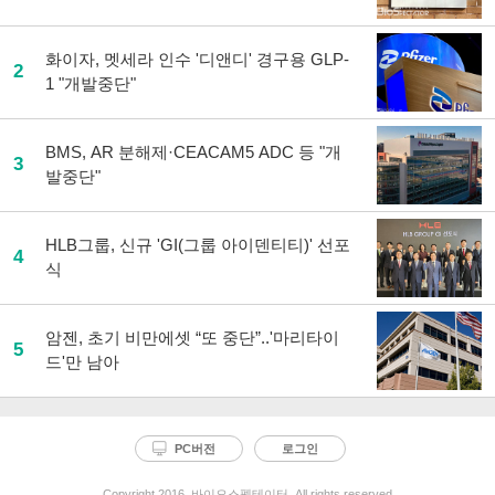
화이자, 멧세라 인수 '디앤디' 경구용 GLP-
2
1 "개발중단"
BMS, AR 분해제·CEACAM5 ADC 등 "개
3
발중단"
HLB그룹, 신규 'GI(그룹 아이덴티티)' 선포
4
식
암젠, 초기 비만에셋 “또 중단”..'마리타이
5
드'만 남아
PC버전
로그인
Copyright 2016. 바이오스펙테이터. All rights reserved