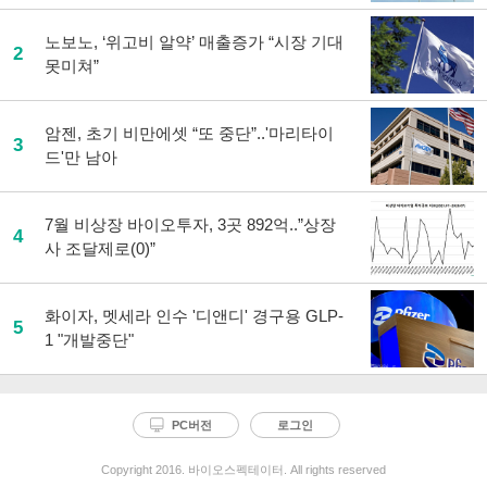
노보노, ‘위고비 알약’ 매출증가 “시장 기대
2
못미쳐”
암젠, 초기 비만에셋 “또 중단”..'마리타이
3
드'만 남아
7월 비상장 바이오투자, 3곳 892억..”상장
4
사 조달제로(0)”
화이자, 멧세라 인수 '디앤디' 경구용 GLP-
5
1 "개발중단"
PC버전
로그인
Copyright 2016. 바이오스펙테이터. All rights reserved