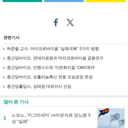
페
트위
이
터로
스
기사
북
공유
관련기사
으
하기
로
허준렬 교수, 마이크로바이옴 “실패극복” 3가지 방향
기
사
종근당바이오, 연대의료원과 마이크로바이옴 공동연구
공
유
종근당바이오, 인핸스드와 ‘이온화지질’ CMO계약
하
종근당바이오, 보툴리눔톡신 전용 오송공장 준공
기
종근당홀딩스, 김태영 대표이사 선임
많이 본 기사
노보노, '카그리세마' vs마운자로 당뇨병 3
1
상 “실패”