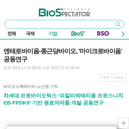
본문 바로가기
주요 메뉴
바이오스펙테이터
통
검색
합
검
전체
국제
기업
색
기사본문
엔테로바이옴-종근당바이오, '마이크로바이옴'
공동연구
입력 2023-12-14 09:50
수정 2023-12-14 09:50
작게
크게
바이오스펙테이터 노신영 기자
차세대 프로바이오틱스 ‘피칼리박테리움 프로스니치
EB-FPDK9’ 기반 원료의약품 개발 공동연구