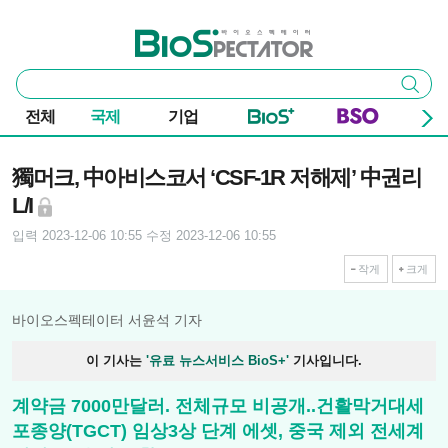
본문 바로가기
주요 메뉴
바이오스펙테이터
통
검색
합
검
전체
국제
기업
색
기사본문
獨머크, 中아비스코서 ‘CSF-1R 저해제’ 中권리
L/I
입력 2023-12-06 10:55
수정 2023-12-06 10:55
작게
크게
바이오스펙테이터 서윤석 기자
이 기사는
'유료 뉴스서비스 BioS+'
기사입니다.
계약금 7000만달러. 전체규모 비공개..건활막거대세
포종양(TGCT) 임상3상 단계 에셋, 중국 제외 전세계