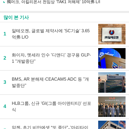
獨머크, 아킬리온서 전임상 ‘TAK1 저해제’ 10억弗 L/I
많이 본 기사
알테오젠, 글로벌 제약사에 'SC기술' 3.65
1
억弗 L/O
화이자, 멧세라 인수 '디앤디' 경구용 GLP-
2
1 "개발중단"
BMS, AR 분해제·CEACAM5 ADC 등 "개
3
발중단"
HLB그룹, 신규 'GI(그룹 아이덴티티)' 선포
4
식
암젠, 초기 비만에셋 “또 중단”..'마리타이