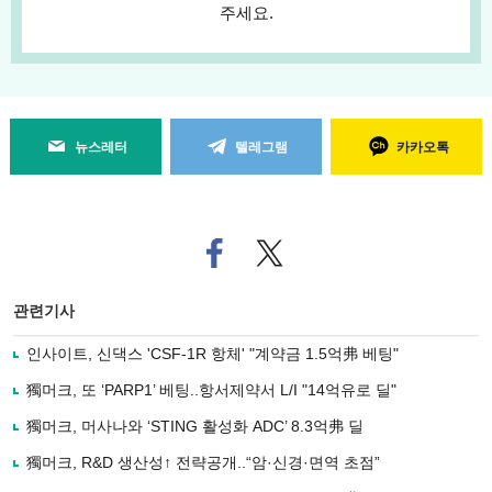
주세요.
뉴스레터
텔레그램
카카오톡
페
트위
이
터로
스
기사
북
공유
관련기사
으
하기
로
인사이트, 신댁스 'CSF-1R 항체' "계약금 1.5억弗 베팅"
기
사
獨머크, 또 ‘PARP1’ 베팅..항서제약서 L/I "14억유로 딜"
공
유
獨머크, 머사나와 ‘STING 활성화 ADC’ 8.3억弗 딜
하
獨머크, R&D 생산성↑ 전략공개..“암·신경·면역 초점”
기