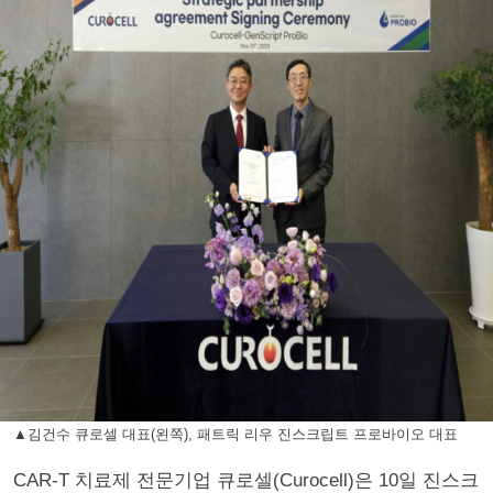
▲김건수 큐로셀 대표(왼쪽), 패트릭 리우 진스크립트 프로바이오 대표
CAR-T 치료제 전문기업 큐로셀(Curocell)은 10일 진스크