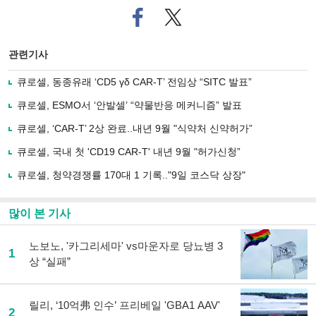
페
트위
이
터로
스
기사
북
공유
관련기사
으
하기
로
큐로셀, 동종유래 ‘CD5 γδ CAR-T’ 전임상 “SITC 발표”
기
사
큐로셀, ESMO서 ‘안발셀’ “약물반응 메커니즘” 발표
공
유
큐로셀, ‘CAR-T’ 2상 완료..내년 9월 "식약처 신약허가”
하
큐로셀, 국내 첫 'CD19 CAR-T' 내년 9월 "허가신청”
기
큐로셀, 청약경쟁률 170대 1 기록.."9일 코스닥 상장"
많이 본 기사
노보노, '카그리세마' vs마운자로 당뇨병 3
1
상 “실패”
릴리, ‘10억弗 인수’ 프리베일 'GBA1 AAV'
2