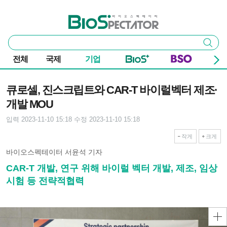
본문 바로가기
주요 메뉴
바이오스펙테이터
통
검색
합
검
전체
국제
기업
색
기사본문
큐로셀, 진스크립트와 CAR-T 바이럴벡터 제조·
개발 MOU
입력 2023-11-10 15:18
수정 2023-11-10 15:18
작게
크게
바이오스펙테이터 서윤석 기자
CAR-T 개발, 연구 위해 바이럴 벡터 개발, 제조, 임상
시험 등 전략적협력