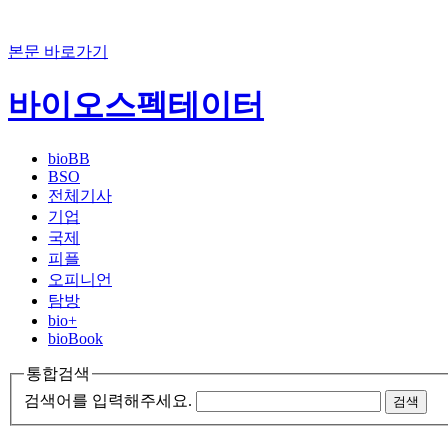
본문 바로가기
바이오스펙테이터
bioBB
BSO
전체기사
기업
국제
피플
오피니언
탐방
bio+
bioBook
통합검색
검색어를 입력해주세요.
검색