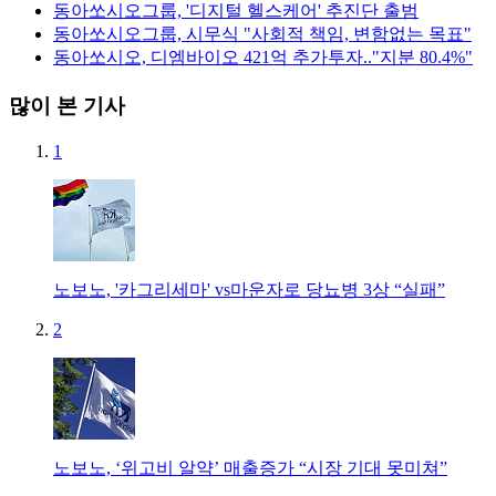
동아쏘시오그룹, '디지털 헬스케어' 추진단 출범
동아쏘시오그룹, 시무식 "사회적 책임, 변함없는 목표"
동아쏘시오, 디엠바이오 421억 추가투자.."지분 80.4%"
많이 본 기사
1
노보노, '카그리세마' vs마운자로 당뇨병 3상 “실패”
2
노보노, ‘위고비 알약’ 매출증가 “시장 기대 못미쳐”