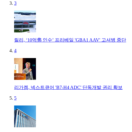
3
릴리, ‘10억弗 인수’ 프리베일 'GBA1 AAV' 고셔병 중단
4
리가켐, 넥스트큐어 'B7-H4 ADC' 단독개발 권리 확보
5