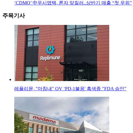
‘CDMO’ 中우시앱텍, 론자 앞질러..상반기 매출 “첫 우위”
주목기사
레플리뮨, "마침내" OV ‘PD-1불응' 흑색종 "FDA 승인"