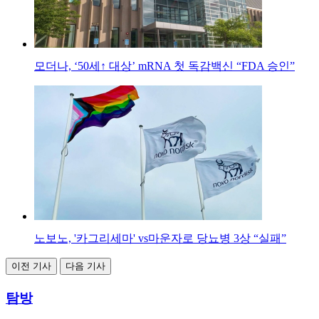
모더나, ‘50세↑ 대상’ mRNA 첫 독감백신 “FDA 승인”
노보노, '카그리세마' vs마운자로 당뇨병 3상 “실패”
이전 기사
다음 기사
탐방