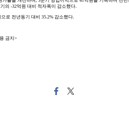
가율을 개선하며, 3분기 영업이익으로 41억원을 기록하며 전년
의 -32억원 대비 적자폭이 감소했다.
로 전년동기 대비 35.2% 감소했다.
용 금지>
페
트
이
위
스
터
북
로
으
기
로
사
기
공