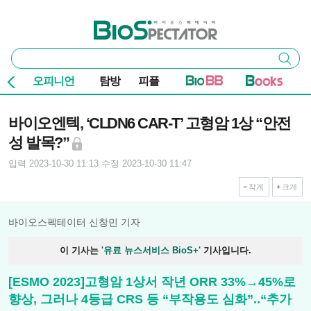
본문 바로가기
주요 메뉴
바이오스펙테이터
통
검색
합
검
오피니언
탐방
피플
색
기사본문
바이오엔텍, ‘CLDN6 CAR-T’ 고형암 1상 “안전
성 발목?”
입력 2023-10-30 11:13
수정 2023-10-30 11:47
작게
크게
바이오스펙테이터 신창민 기자
이 기사는
'유료 뉴스서비스 BioS+'
기사입니다.
[ESMO 2023]고형암 1상서 작년 ORR 33%→45%로
향상, 그러나 4등급 CRS 등 “부작용도 심화”..“추가