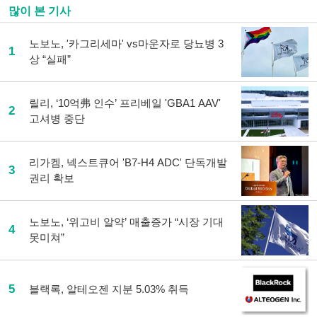
많이 본 기사
노보노, '카그리세마' vs마운자로 당뇨병 3
1
상 “실패”
릴리, ‘10억弗 인수’ 프리베일 'GBA1 AAV'
2
고셔병 중단
리가켐, 넥스트큐어 'B7-H4 ADC' 단독개발
3
권리 확보
노보노, ‘위고비 알약’ 매출증가 “시장 기대
4
못미쳐”
5
블랙록, 알테오젠 지분 5.03% 취득