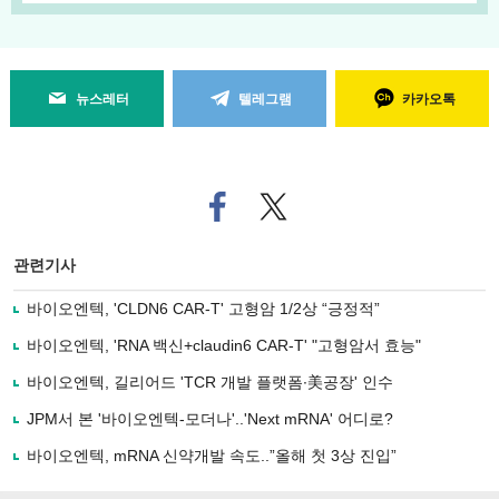
뉴스레터
텔레그램
카카오톡
페
트위
이
터로
스
기사
북
공유
관련기사
으
하기
로
바이오엔텍, 'CLDN6 CAR-T' 고형암 1/2상 “긍정적”
기
사
바이오엔텍, 'RNA 백신+claudin6 CAR-T' "고형암서 효능"
공
유
바이오엔텍, 길리어드 'TCR 개발 플랫폼∙美공장' 인수
하
JPM서 본 '바이오엔텍-모더나'..'Next mRNA' 어디로?
기
바이오엔텍, mRNA 신약개발 속도..”올해 첫 3상 진입”