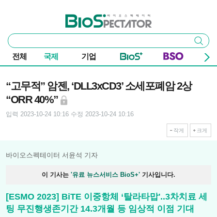
본문 바로가기
주요 메뉴
바이오스펙테이터
통
검색
합
검
전체
국제
기업
색
기사본문
“고무적” 암젠, ‘DLL3xCD3’ 소세포폐암 2상
“ORR 40%”
입력 2023-10-24 10:16
수정 2023-10-24 10:16
작게
크게
바이오스펙테이터 서윤석 기자
이 기사는
'유료 뉴스서비스 BioS+'
기사입니다.
[ESMO 2023] BiTE 이중항체 ‘탈라타맙'..3차치료 세
팅 무진행생존기간 14.3개월 등 임상적 이점 기대