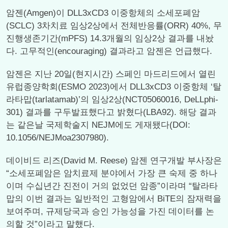
암젠(Amgen)이 DLL3xCD3 이중항체의 소세포폐암
(SCLC) 3차치료 임상2상에서 전체반응률(ORR) 40%, 무
진행생존기간(mPFS) 14.3개월의 임상2상 결과를 내놨
다. 고무적인(encouraging) 결과라고 암젠은 언급했다.
암젠은 지난 20일(현지시간) 스페인 마드리드에서 열린
유럽종양학회(ESMO 2023)에서 DLL3xCD3 이중항체 ‘탈
라타맙(tarlatamab)’의 임상2상(NCT05060016, DeLLphi-
301) 결과를 구두발표했다고 밝혔다(LBA92). 해당 결과
는 같은날 국제학술지 NEJM에도 게재됐다(DOI:
10.1056/NEJMoa2307980).
데이비드 리즈(David M. Reese) 암젠 연구개발 부사장은
“소세포폐암은 암치료제 분야에서 가장 큰 숙제 중 하나
이며 수십년간 진전이 거의 없었던 암종”이라며 “탈라타
맙의 이번 결과는 일반적인 고형암에서 BiTE의 잠재력을
보여주며, 규제당국과 승인 가능성을 가진 데이터를 논
의할 것”이라고 말했다.