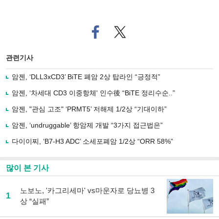
페
트위
이
터로
스
기사
북
공유
관련기사
으
하기
로
암젠, ‘DLL3xCD3’ BiTE 폐암 2상 탑라인 “긍정적”
기
사
암젠, ‘차세대 CD3 이중항체' 인수後 “BiTE 정리수순..”
공
유
암젠, "관심 고조" ‘PRMT5’ 저해제 1/2상 “기대이하”
하
암젠, ‘undruggable’ 항암제 개발 “3가지 접근법은”
기
다이이찌, ‘B7-H3 ADC’ 소세포폐암 1/2상 “ORR 58%”
많이 본 기사
노보노, '카그리세마' vs마운자로 당뇨병 3
1
상 “실패”