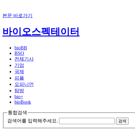
본문 바로가기
바이오스펙테이터
bioBB
BSO
전체기사
기업
국제
피플
오피니언
탐방
bio+
bioBook
통합검색
검색어를 입력해주세요.
검색