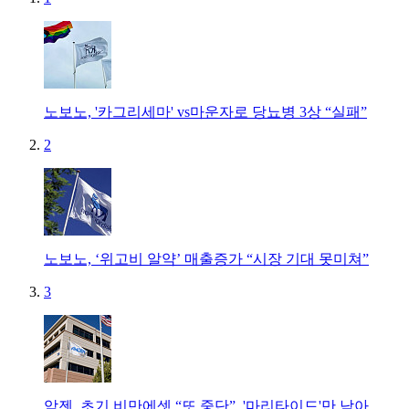
노보노, '카그리세마' vs마운자로 당뇨병 3상 “실패”
2
노보노, ‘위고비 알약’ 매출증가 “시장 기대 못미쳐”
3
암젠, 초기 비만에셋 “또 중단”..'마리타이드'만 남아