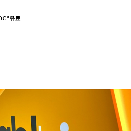
DC”
유료