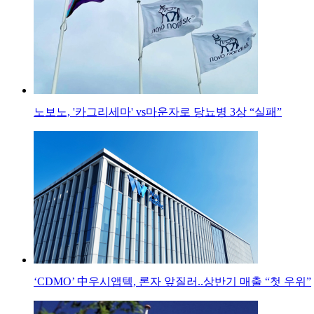
노보노, '카그리세마' vs마운자로 당뇨병 3상 “실패”
‘CDMO’ 中우시앱텍, 론자 앞질러..상반기 매출 “첫 우위”