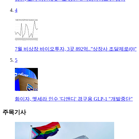
4
7월 비상장 바이오투자, 3곳 892억..”상장사 조달제로(0)”
5
화이자, 멧세라 인수 '디앤디' 경구용 GLP-1 "개발중단"
주목기사