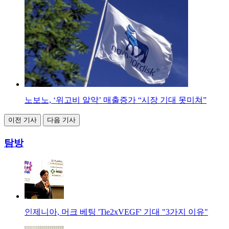
노보노, ‘위고비 알약’ 매출증가 “시장 기대 못미쳐”
이전 기사
다음 기사
탐방
인제니아, 머크 베팅 'Tie2xVEGF' 기대 "3가지 이유"