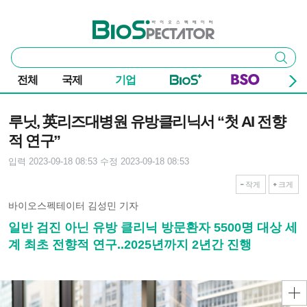
본문 바로가기
주요 메뉴
바이오스펙테이터
통
검색
합
검
전체
국제
기업
색
기사본문
루닛, 英리즈대병원 유방클리닉서 “첫 AI 전향
적 연구”
입력 2023-09-18 08:53
수정 2023-09-18 08:53
작게
크게
바이오스펙테이터 김성민 기자
일반 검진 아닌 유방 클리닉 방문환자 5500명 대상 세
계 최초 전향적 연구..2025년까지 2년간 진행