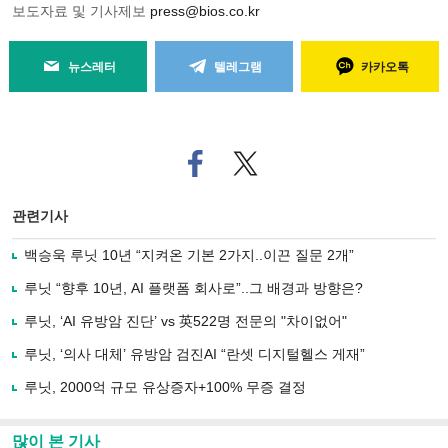
보도자료 및 기사제보
press@bios.co.kr
뉴스레터
텔레그램
카카오톡
페
트위
이
터로
스
기사
북
공유
관련기사
으
하기
로
백승욱 루닛 10년 “지켜온 기본 2가지..이끈 질문 2개”
기
사
루닛 “향후 10년, AI 플랫폼 회사로”..그 배경과 방향은?
공
유
루닛, ‘AI 유방암 진단’ vs 英522명 전문의 "차이없어"
하
루닛, ‘의사 대체’ 유방암 검진AI “란셋 디지털헬스 게재”
기
루닛, 2000억 규모 유상증자+100% 무증 결정
많이 본 기사