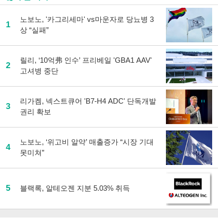
노보노, '카그리세마' vs마운자로 당뇨병 3
1
상 “실패”
릴리, ‘10억弗 인수’ 프리베일 'GBA1 AAV'
2
고셔병 중단
리가켐, 넥스트큐어 'B7-H4 ADC' 단독개발
3
권리 확보
노보노, ‘위고비 알약’ 매출증가 “시장 기대
4
못미쳐”
5
블랙록, 알테오젠 지분 5.03% 취득