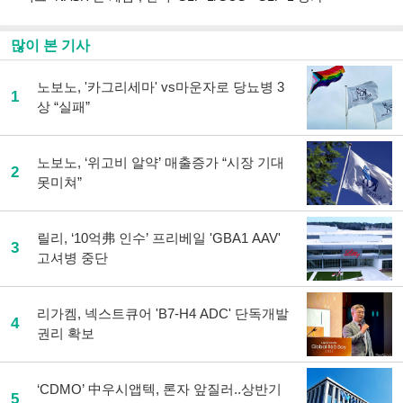
많이 본 기사
노보노, '카그리세마' vs마운자로 당뇨병 3
1
상 “실패”
노보노, ‘위고비 알약’ 매출증가 “시장 기대
2
못미쳐”
릴리, ‘10억弗 인수’ 프리베일 'GBA1 AAV'
3
고셔병 중단
리가켐, 넥스트큐어 'B7-H4 ADC' 단독개발
4
권리 확보
‘CDMO’ 中우시앱텍, 론자 앞질러..상반기
5