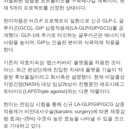
차별화된 맞춤형 포트폴리오를 구축해나갈 계획이며, 현
재 5개의 프로젝트를 선정한 상태이다.
한미약품은 H.O.P 프로젝트의 일환으로 신규 GLP-1, 글
루카곤(GCG), GIP 삼중작용제(LA-GLP/GIP/GCG)를 공
개했다. GLP-1에 추가로 타깃하는 글루카곤은 에너지 대
사량을 높이며, GIP는 인슐린 분비와 식욕억제 작용을
한다.
기존의 약효지속성 ‘랩스커버리’ 플랫폼을 적용한 것이
아닌, 최근 완성단계에 진입한 차세대 플랫폼 기술이 적
용된 후보물질이라고 회사측은 설명했다. 현재 비알콜성
지방간염(NASH) 대상 임상2b상이 진행중안 에포시페그
듀타이드(LAPSTriple agonist)와는 다른 약물이다.
한미는 전임상 시험을 통해 신규 LA-GLP/GIP/GCG 삼중
작용제가 비만대사수술(bariatric surgery)에 따른 체중감
량 효과(~25%) 수준의 높은 효능을 나타낼 수 있을 것으
로 기대하고 있다.