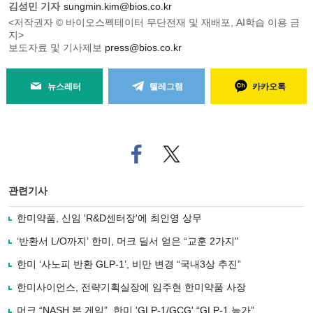
김성민 기자
sungmin.kim@bios.co.kr
<저작권자 © 바이오스펙테이터 무단전재 및 재배포, AI학습 이용 금
지>
보도자료 및 기사제보
press@bios.co.kr
뉴스레터
텔레그램
카카오톡
페
트위
이
터로
스
기사
북
공유
관련기사
으
하기
로
한미약품, 신임 'R&D센터장'에 최인영 상무
기
사
‘반환서 L/O까지’ 한미, 머크 딜서 얻은 “교훈 2가지"
공
유
한미 ‘사노피 반환 GLP-1’, 비만 변경 “국내3상 추진”
하
한미사이언스, 전략기획실장에 임주현 한미약품 사장
기
머크 “NASH 본 게임”, 한미 'GLP-1/GCG' “GLP-1 능가”