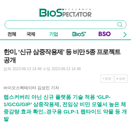
본문 바로가기
주요 메뉴
바이오스펙테이터
통
검색
합
검
전체
국제
기업
색
기사본문
한미, ‘신규 삼중작용제’ 등 비만 5종 프로젝트
공개
입력 2023-09-13 14:48
수정 2023-09-13 14:48
작게
크게
바이오스펙테이터 김성민 기자
랩스커버리 아닌 신규 플랫폼 기술 적용 ‘GLP-
1/GCG/GIP’ 삼중작용제, 전임상 비만 모델서 높은 체
중감량 효과 확인..경구용 GLP-1 펩타이드 약물 등 개
발