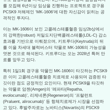
를 모집해 6년이상 임상을 진행하는 프로젝트로 경구용
PCSK9 저해제인 ‘MK-1606’에 대한 자신감이 읽히는 공
격적인 투자다.
이는 MK-1606이 보인 고콜레스테롤혈증 임상2b상에서
의 강력한(robust) 저밀도지단백콜레스테롤(LDL-C) 감소
효과를 기반으로 이뤄졌으며, 키트루다(Keytruda)의 뒤
를 이을 차세대 블럭버스터 약물로 MK-1606의 가능성을
엿본 것으로 해석된다. 키트루다는 오는 2028년 특허 만
료를 앞두고 있다.
특히 1일1회 경구용 약물인 MK-1606이 타깃하는 PCSK9
은 이미 고콜레스테롤혈증 치료제로 사용되며 검증된 타
깃이란 점도 긍정적인 요인이다. 현재 PCSK9을 타깃하
는 약물로 암젠(Amgen)의 ‘레파타(Repatha,
evolocumab)’, 리제네론(Regeneron)의 ‘프랄런트
(Praluent, alirocumab)’ 등 항체치료제가 시장을 선점하
고 있다. 후발주자로는 노바티스(Novartis)의 PSCK9