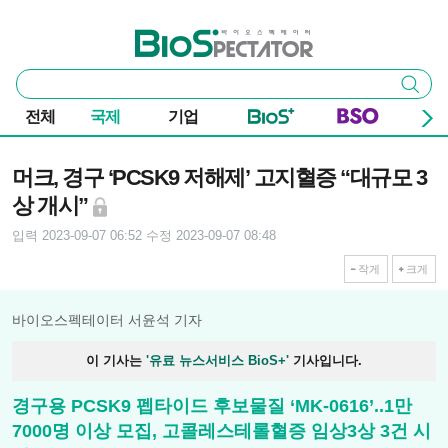
본문 바로가기
주요 메뉴
바이오스펙테이터
통
검색
합
검
전체
국제
기업
색
기사본문
머크, 경구 ‘PCSK9 저해제’ 고지혈증 “대규모 3
상 개시”
입력 2023-09-07 06:52
수정 2023-09-07 08:48
작게
크게
바이오스펙테이터 서윤석 기자
이 기사는
'유료 뉴스서비스 BioS+'
기사입니다.
경구용 PCSK9 펩타이드 후보물질 ‘MK-0616’..1만
7000명 이상 모집, 고콜레스테롤혈증 임상3상 3건 시