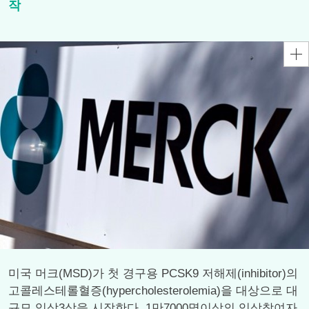
작
미국 머크(MSD)가 첫 경구용 PCSK9 저해제(inhibitor)의
고콜레스테롤혈증(hypercholesterolemia)을 대상으로 대
규모 임상3상을 시작한다. 1만7000명이상의 임상참여자