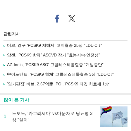
페
트위
이
터로
스
기사
북
공유
관련기사
으
하기
로
머크, 경구 ‘PCSK9 저해제’ 고지혈증 2b상 “LDL-C ↓”
기
사
암젠, ‘PCSK9 항체’ ASCVD 장기 "효능지속∙안전성"
공
유
AZ-Ionis, 'PCSK9 ASO' 고콜레스테롤혈증 “개발중단”
하
中이노벤트, ‘PCSK9 항체’ 고콜레스테롤혈증 3상 “LDL-C↓”
기
'염기편집' 버브, 2.67억弗 IPO.."PCSK9 타깃 치료제 1상"
많이 본 기사
노보노, '카그리세마' vs마운자로 당뇨병 3
1
상 “실패”