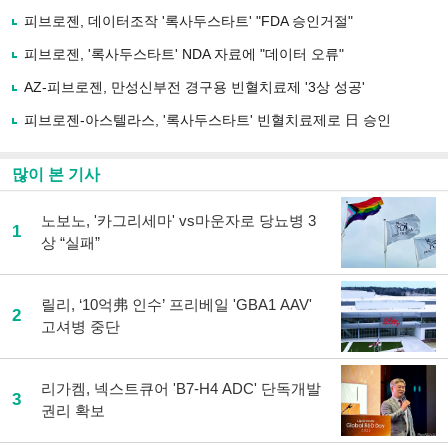
사
피브로젠, 데이터조작 '록사두스타트' "FDA 승인거절"
공
유
피브로젠, '록사두스타트' NDA 자료에 "데이터 오류"
하
AZ-피브로젠, 만성신부전 경구용 빈혈치료제 '3상 성공'
기
피브로젠-아스텔라스, '록사두스타트' 빈혈치료제로 日 승인
많이 본 기사
노보노, '카그리세마' vs마운자로 당뇨병 3
1
상 “실패”
릴리, ‘10억弗 인수’ 프리베일 'GBA1 AAV'
2
고셔병 중단
리가켐, 넥스트큐어 'B7-H4 ADC' 단독개발
3
권리 확보