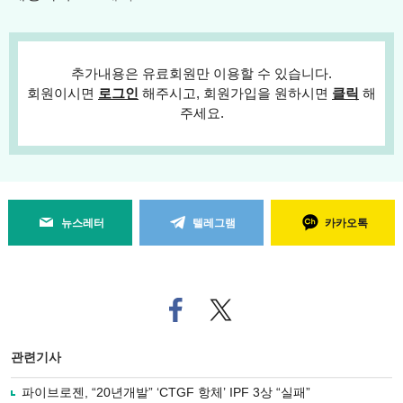
추가내용은 유료회원만 이용할 수 있습니다.
회원이시면
로그인
해주시고, 회원가입을 원하시면
클릭
해
주세요.
뉴스레터
텔레그램
카카오톡
페
트위
이
터로
스
기사
북
공유
관련기사
으
하기
로
파이브로젠, “20년개발” ‘CTGF 항체’ IPF 3상 “실패”
기