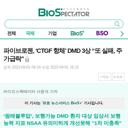
본문 바로가기
주요 메뉴
바이오스펙테이터
통
검색
합
검
전체
국제
기업
색
기사본문
파이브로젠, ‘CTGF 항체’ DMD 3상 “또 실패, 주
가급락”
입력 2023-09-01 09:19
수정 2023-09-01 16:21
작게
크게
바이오스펙테이터 서윤석 기자
이 기사는
'유료 뉴스서비스 BioS+'
기사입니다.
‘팜레블루맙’, 보행가능 DMD 환자 대상 임상서 보행
능력 지표 NSAA 유의미하게 개선못해 "1차 미충족"