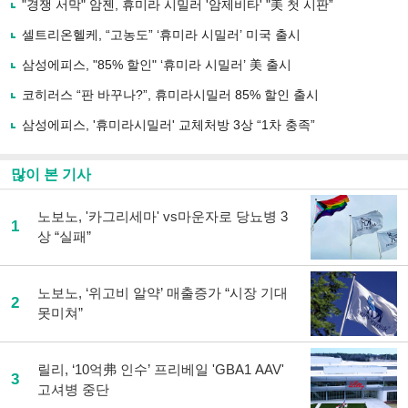
"경쟁 서막" 암젠, 휴미라 시밀러 '암제비타' "美 첫 시판”
기
사
셀트리온헬케, “고농도” ‘휴미라 시밀러’ 미국 출시
공
유
삼성에피스, "85% 할인" ‘휴미라 시밀러’ 美 출시
하
코히러스 “판 바꾸나?”, 휴미라시밀러 85% 할인 출시
기
삼성에피스, '휴미라시밀러' 교체처방 3상 “1차 충족”
많이 본 기사
노보노, '카그리세마' vs마운자로 당뇨병 3
1
상 “실패”
노보노, ‘위고비 알약’ 매출증가 “시장 기대
2
못미쳐”
릴리, ‘10억弗 인수’ 프리베일 'GBA1 AAV'
3
고셔병 중단