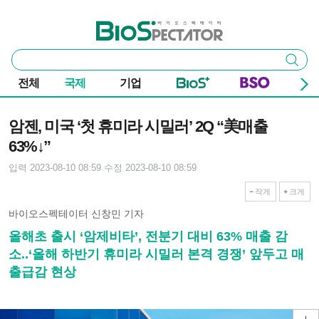
본문 바로가기
주요 메뉴
바이오스펙테이터
통
검색
합
검
전체
국제
기업
색
기사본문
암젠, 미국 ‘첫 휴미라 시밀러’ 2Q “美매출
63%↓”
입력 2023-08-10 08:59
수정 2023-08-10 08:59
작게
크게
바이오스펙테이터 신창민 기자
올해초 출시 ‘암제비타’, 전분기 대비 63% 매출 감
소..‘올해 하반기 휴미라 시밀러 본격 경쟁’ 앞두고 매
출급감 현상