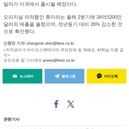
밀러가 미국에서 출시될 예정이다.
오리지널 의약품인 휴미라는 올해 2분기에 34억5200만
달러의 매출을 올렸으며, 전년동기 대비 26% 감소한 것
으로 확인됐다.
신창민 기자
changmin.shin@bios.co.kr
<저작권자 © 바이오스펙테이터 무단전재 및 재배포, AI학습 이용 금
지>
보도자료 및 기사제보
press@bios.co.kr
뉴스레터
텔레그램
카카오톡
페
트위
이
터로
스
기사
북
공유
관련기사
으
하기
로