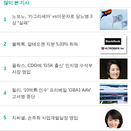
많이 본 기사
노보노, '카그리세마' vs마운자로 당뇨병 3
1
상 “실패”
2
블랙록, 알테오젠 지분 5.03% 취득
올릭스, CDO에 'GSK 출신' 민지영 수석부
3
사장 영입
릴리, ‘10억弗 인수’ 프리베일 'GBA1 AAV'
4
고셔병 중단
5
지씨셀, 손주희 사업개발실장 영입