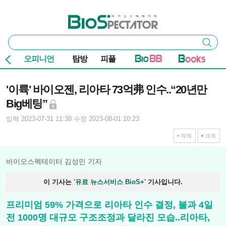
본문 바로가기
주요 메뉴
바이오스펙테이터
통
검색
합
검
오피니언
탐방
피플
색
기사본문
'이륙' 바이오젠, 리아타 73억弗 인수..“20년만
Big베팅”
입력 2023-07-31 11:38
수정 2023-08-01 10:23
작게
크게
바이오스펙테이터 김성민 기자
이 기사는
'유료 뉴스서비스 BioS+'
기사입니다.
프리미엄 59% 가격으로 리아타 인수 결정, 불과 4일
전 1000명 대규모 구조조정과 달라진 모습..리아타,