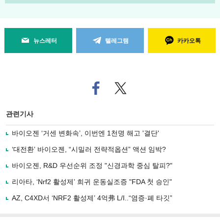
뉴스레터
텔레그램
카카오톡
페
트위
이
터로
스
기사
북
공유
관련기사
으
하기
로
바이오젠 ‘거센 변화속’, 이번엔 1천명 해고 '결단'
기
사
‘대전환’ 바이오젠, “시밀러 전략적옵션” 액션 임박?
공
유
바이오젠, R&D 우선순위 조정 "신경과학 중심 탈피?"
하
리아타, ‘Nrf2 활성제’ 희귀 운동실조증 "FDA 첫 승인"
기
AZ, C4XD서 ‘NRF2 활성제’ 4억弗 L/I..“염증·폐 타깃”