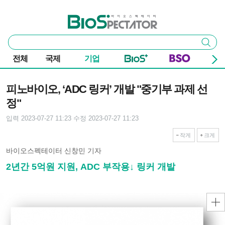
본문 바로가기
주요 메뉴
바이오스펙테이터
통
검색
합
검
전체
국제
기업
색
기사본문
피노바이오, ‘ADC 링커’ 개발 "중기부 과제 선
정"
입력 2023-07-27 11:23
수정 2023-07-27 11:23
작게
크게
바이오스펙테이터 신창민 기자
2년간 5억원 지원, ADC 부작용↓ 링커 개발