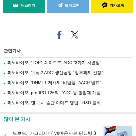
뉴스레터
텔레그램
카카오톡
페
트위
이
터로
스
기사
북
공유
관련기사
으
하기
로
피노바이오, ‘TOP1 페이로드’ ADC “3가지 차별점”
기
사
피노바이오, ‘Trop2 ADC' 생산공정 “정부과제 선정”
공
유
피노바이오, ‘DNMT1 저해제’ 비임상 "AACR 발표”
하
피노바이오, pre-IPO 126억..”ADC 등 항암제 개발”
기
피노바이오, 댄 쉬시∙술탄 아마드 영입.."R&D 강화"
많이 본 기사
노보노, '카그리세마' vs마운자로 당뇨병 3