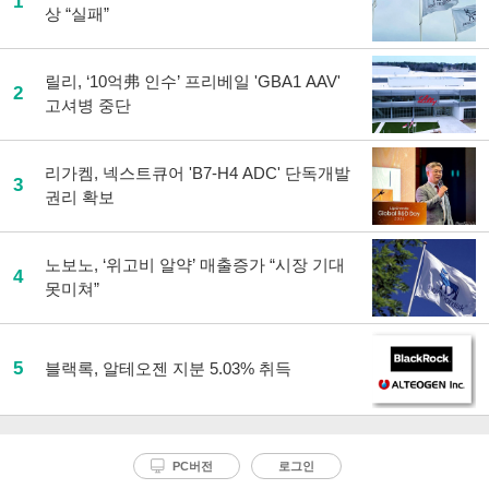
1
상 “실패”
릴리, ‘10억弗 인수’ 프리베일 'GBA1 AAV'
2
고셔병 중단
리가켐, 넥스트큐어 'B7-H4 ADC' 단독개발
3
권리 확보
노보노, ‘위고비 알약’ 매출증가 “시장 기대
4
못미쳐”
5
블랙록, 알테오젠 지분 5.03% 취득
PC버전
로그인