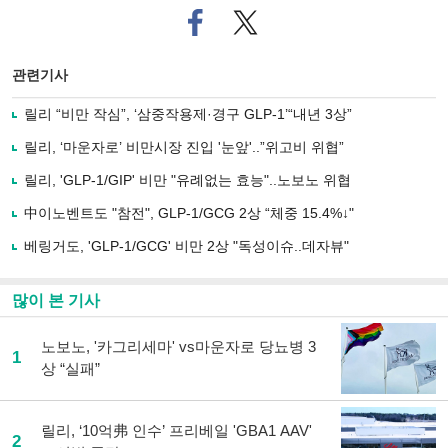
페
트위
이
터로
스
기사
북
공유
관련기사
으
하기
로
릴리 “비만 작심”, ‘삼중작용제·경구 GLP-1’“내년 3상”
기
사
릴리, ‘마운자로’ 비만시장 진입 '눈앞'..”위고비 위협”
공
유
릴리, 'GLP-1/GIP' 비만 "유례없는 효능"..노보노 위협
하
中이노벤트도 "참전", GLP-1/GCG 2상 “체중 15.4%↓"
기
베링거도, 'GLP-1/GCG' 비만 2상 "독성이슈..데자뷰"
많이 본 기사
노보노, '카그리세마' vs마운자로 당뇨병 3
1
상 “실패”
릴리, ‘10억弗 인수’ 프리베일 'GBA1 AAV'
2