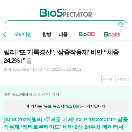
본문 바로가기
주요 메뉴
바이오스펙테이터
통
검색
합
검
오피니언
탐방
피플
색
기사본문
릴리 "또 기록경신", ‘삼중작용제’ 비만 “체중
24.2%↓”
입력 2023-06-27 10:48
수정 2023-06-28 09:51
작게
크게
바이오스펙테이터 김성민 기자
이 기사는
'유료 뉴스서비스 BioS+'
기사입니다.
[ADA 2023]릴리 ‘무서운 기세’ GLP-1/GCG/GIP 삼중
작용제 ‘레타트루타이드’ 비만 2상 24주차 데이터서