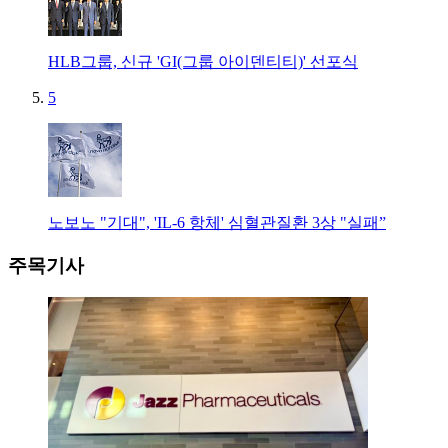
HLB그룹, 신규 'GI(그룹 아이덴티티)' 선포식
5
노보노 "기대", 'IL-6 항체' 심혈관질환 3상 "실패”
주목기사