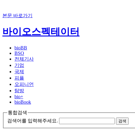
본문 바로가기
바이오스펙테이터
bioBB
BSO
전체기사
기업
국제
피플
오피니언
탐방
bio+
bioBook
통합검색
검색어를 입력해주세요.
검색