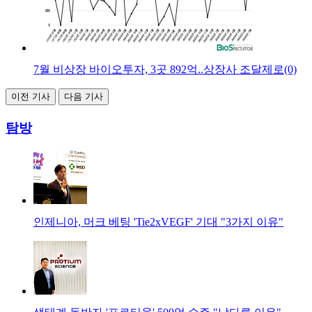
7월 비상장 바이오투자, 3곳 892억..상장사 조달제로(0)
이전 기사
다음 기사
탐방
인제니아, 머크 베팅 'Tie2xVEGF' 기대 "3가지 이유"