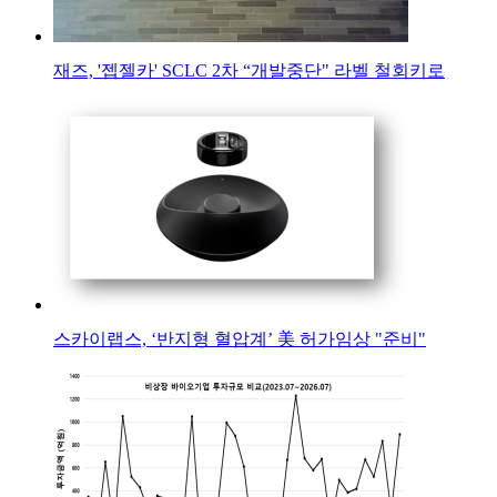
재즈, '젭젤카' SCLC 2차 “개발중단" 라벨 철회키로
스카이랩스, ‘반지형 혈압계’ 美 허가임상 "준비"