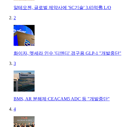
알테오젠, 글로벌 제약사에 'SC기술' 3.65억弗 L/O
2
화이자, 멧세라 인수 '디앤디' 경구용 GLP-1 "개발중단"
3
BMS, AR 분해제·CEACAM5 ADC 등 "개발중단"
4