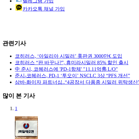
텔레그램 가입
카카오톡 채널 가입
관련기사
코히러스, ‘아일리아 시밀러’ 美판권 3000만€ 도입
코히러스 “판 바꾸나?”, 휴미라시밀러 85% 할인 출시
中 준시, 코헤러스에 'PD-1항체' "11.11억弗 L/O"
준시-코헤러스, PD-1 ‘투오이’ NSCLC 3상 “PFS 개선”
삼바-화이자 파트너십..“4공장서 다품종 시밀러 위탁생산
많이 본 기사
1