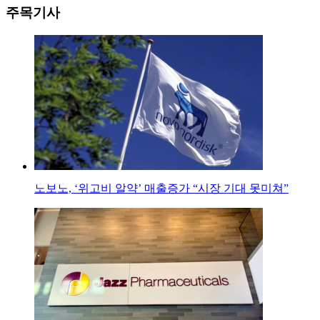
주목기사
노보노, ‘위고비 알약’ 매출증가 “시장 기대 못미쳐”