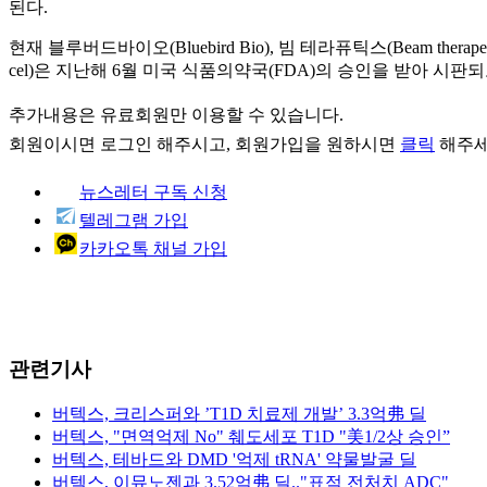
된다.
현재 블루버드바이오(Bluebird Bio), 빔 테라퓨틱스(Beam the
cel)은 지난해 6월 미국 식품의약국(FDA)의 승인을 받아 시판되고
추가내용은 유료회원만 이용할 수 있습니다.
회원이시면
로그인
해주시고, 회원가입을 원하시면
클릭
해주세
뉴스레터 구독 신청
텔레그램 가입
카카오톡 채널 가입
관련기사
버텍스, 크리스퍼와 ’T1D 치료제 개발’ 3.3억弗 딜
버텍스, "면역억제 No" 췌도세포 T1D "美1/2상 승인”
버텍스, 테바드와 DMD '억제 tRNA' 약물발굴 딜
버텍스, 이뮤노젠과 3.52억弗 딜.."표적 전처치 ADC"