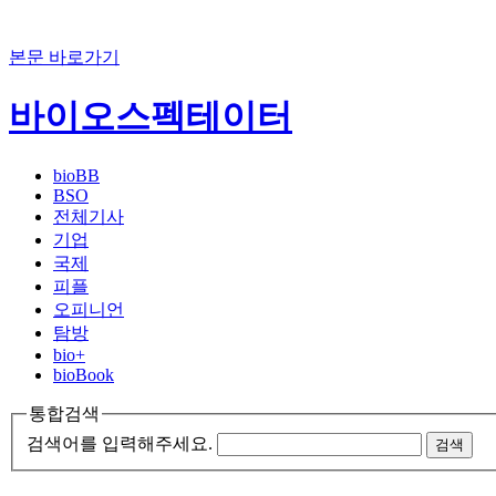
본문 바로가기
바이오스펙테이터
bioBB
BSO
전체기사
기업
국제
피플
오피니언
탐방
bio+
bioBook
통합검색
검색어를 입력해주세요.
검색