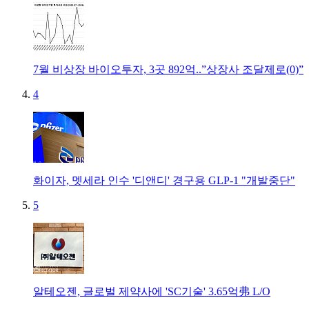
7월 비상장 바이오투자, 3곳 892억..”상장사 조달제로(0)”
4
화이자, 멧세라 인수 '디앤디' 경구용 GLP-1 "개발중단"
5
알테오젠, 글로벌 제약사에 'SC기술' 3.65억弗 L/O