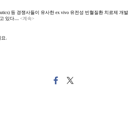
rapeutics) 등 경쟁사들이 유사한 ex vivo 유전성 빈혈질환 치료제
 있다....
<계속>
요.
페
트
이
위
스
터
북
로
으
기
로
사
기
공
사
유
공
하