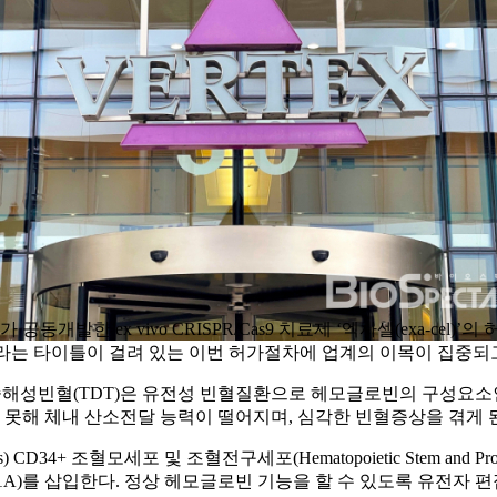
apeutics)가 공동개발한 ex vivo CRISPR/Cas9 치료제 ‘엑사셀(
승인이라는 타이틀이 걸려 있는 이번 허가절차에 업계의 이목이 집중되
빈혈(TDT)은 유전성 빈혈질환으로 헤모글로빈의 구성요소인 베타
못해 체내 산소전달 능력이 떨어지며, 심각한 빈혈증상을 겪게 
ogous) CD34+ 조혈모세포 및 조혈전구세포(Hematopoietic Stem and P
(BCL11A)를 삽입한다. 정상 헤모글로빈 기능을 할 수 있도록 유