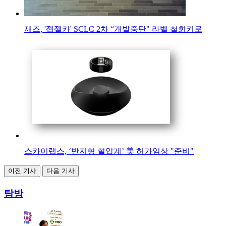
재즈, '젭젤카' SCLC 2차 “개발중단" 라벨 철회키로
스카이랩스, ‘반지형 혈압계’ 美 허가임상 "준비"
이전 기사
다음 기사
탐방