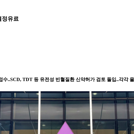
결정
유료
 허가신청 접수..SCD, TDT 등 유전성 빈혈질환 신약허가 검토 돌입..각