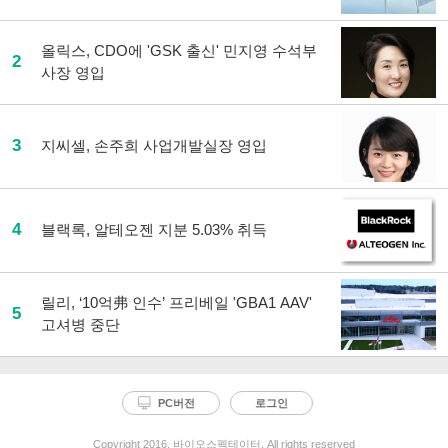
올릭스, CDO에 'GSK 출신' 민지영 수석부
2
사장 영입
3
지씨셀, 손주희 사업개발실장 영입
4
블랙록, 알테오젠 지분 5.03% 취득
릴리, ‘10억弗 인수’ 프리베일 'GBA1 AAV'
5
고셔병 중단
PC버전
로그인
Copyright 2016. 바이오스펙테이터. All rights reserved