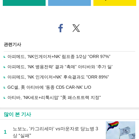
페
트위
이
터로
스
기사
북
공유
관련기사
으
하기
로
아피메드, ‘NK인게이저+NK’ 림프종 1/2상 “ORR 97%”
기
사
아피메드, ‘NK 병용전략’ 결과 “촉매” 아티바와 ‘추가 딜’
공
유
아피메드, 'NK 인게이저+NK' 후속결과도 "ORR 89%"
하
GC셀, 美 아티바에 ‘동종 CD5 CAR-NK’ L/O
기
아티바, 'NK세포+리툭시맙' "美 패스트트랙 지정"
많이 본 기사
노보노, '카그리세마' vs마운자로 당뇨병 3
1
상 “실패”