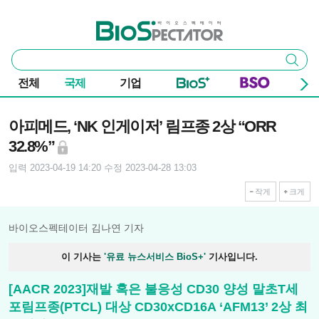
본문 바로가기
주요 메뉴
바이오스펙테이터
통
검색
합
검
전체
국제
기업
색
기사본문
아피메드, ‘NK 인게이저’ 림프종 2상 “ORR
32.8%”
입력 2023-04-19 14:20
수정 2023-04-28 13:03
작게
크게
바이오스펙테이터 김나연 기자
이 기사는
'유료 뉴스서비스 BioS+'
기사입니다.
[AACR 2023]재발 혹은 불응성 CD30 양성 말초T세
포림프종(PTCL) 대상 CD30xCD16A ‘AFM13’ 2상 최