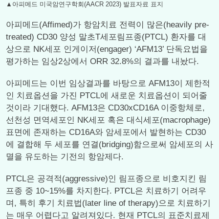
▲아피메드 미국암연구학회(AACR 2023) 발표자료 표지
아피메드(Affimed)가 항암치료 전력이 많은(heavily pre-
treated) CD30 양성 말초T세포림프종(PTCL) 환자를 대
상으로 NK세포 인게이저(engager) ‘AFM13’ 단독요법을
평가하는 임상2상에서 ORR 32.8%의 결과를 내놨다.
아피메드는 이번 임상결과를 바탕으로 AFM13이 제한적
인 치료옵션을 가진 PTCL에 새로운 치료옵션이 되어줄
것이라 기대했다. AFM13은 CD30xCD16A 이중항체로,
선천성 면역세포인 NK세포 혹은 대식세포(macrophage)
표면에 존재하는 CD16A와 암세포에서 발현하는 CD30
에 결합해 두 세포를 연결(bridging)함으로써 암세포의 사
멸을 유도하는 기전의 항암제다.
PTCL은 공격적(aggressive)인 림프종으로 비호지킨 림
프종 중 10~15%를 차지한다. PTCL은 치료하기 어려우
며, 특히 후기 치료법(later line of therapy)으로 치료하기
는 매우 어렵다고 알려져있다. 현재 PTCL의 표준치료제