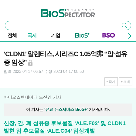
본문 바로가기
주요 메뉴
바이오스펙테이터
통
검색
합
검
전체
국제
기업
색
기사본문
‘CLDN1’ 알렌티스, 시리즈C 1.05억弗 “암∙섬유
증 임상”
입력 2023-04-17 06:57
수정 2023-04-17 08:50
작게
크게
바이오스펙테이터 노신영 기자
이 기사는
'유료 뉴스서비스 BioS+'
기사입니다.
신장, 간, 폐 섬유증 후보물질 ‘ALE.F02’ 및 CLDN1
발현 암 후보물질 ‘ALE.C04’ 임상개발