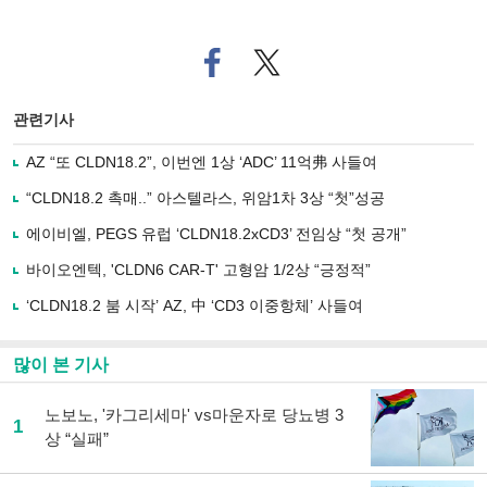
페
트위
이
터로
스
기사
북
공유
관련기사
으
하기
로
AZ “또 CLDN18.2”, 이번엔 1상 ‘ADC’ 11억弗 사들여
기
사
“CLDN18.2 촉매..” 아스텔라스, 위암1차 3상 “첫”성공
공
유
에이비엘, PEGS 유럽 ‘CLDN18.2xCD3’ 전임상 “첫 공개”
하
바이오엔텍, 'CLDN6 CAR-T' 고형암 1/2상 “긍정적”
기
‘CLDN18.2 붐 시작’ AZ, 中 ‘CD3 이중항체’ 사들여
많이 본 기사
노보노, '카그리세마' vs마운자로 당뇨병 3
1
상 “실패”