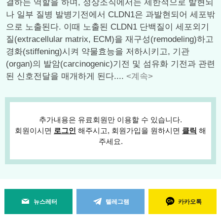
결하는 역할을 하며, 정상조직에서는 제한적으로 발현되
나 일부 질병 발병기전에서 CLDN1은 과발현되어 세포밖
으로 노출된다. 이때 노출된 CLDN1 단백질이 세포외기
질(extracellular matrix, ECM)을 재구성(remodeling)하고
경화(stiffening)시켜 약물효능을 저하시키고, 기관
(organ)의 발암(carcinogenic)기전 및 섬유화 기전과 관련
된 신호전달을 매개하게 된다....
<계속>
추가내용은 유료회원만 이용할 수 있습니다.
회원이시면
로그인
해주시고, 회원가입을 원하시면
클릭
해
주세요.
뉴스레터
텔레그램
카카오톡