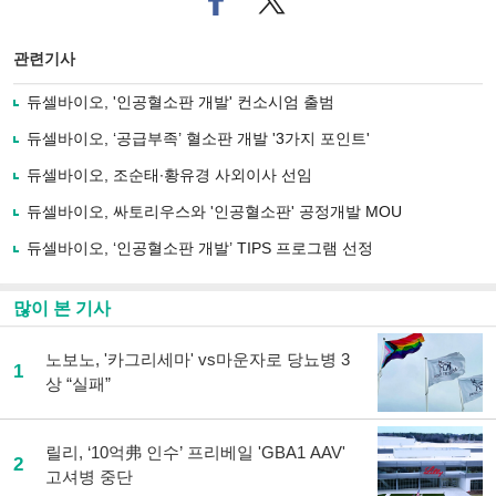
이
터로
스
기사
북
공유
관련기사
으
하기
로
듀셀바이오, '인공혈소판 개발' 컨소시엄 출범
기
사
듀셀바이오, ‘공급부족’ 혈소판 개발 '3가지 포인트'
공
유
듀셀바이오, 조순태∙황유경 사외이사 선임
하
듀셀바이오, 싸토리우스와 '인공혈소판' 공정개발 MOU
기
듀셀바이오, ‘인공혈소판 개발’ TIPS 프로그램 선정
많이 본 기사
노보노, '카그리세마' vs마운자로 당뇨병 3
1
상 “실패”
릴리, ‘10억弗 인수’ 프리베일 'GBA1 AAV'
2
고셔병 중단