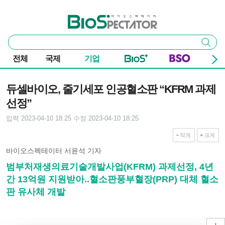
본문 바로가기
주요 메뉴
바이오스펙테이터
통
검색
합
검
전체
국제
기업
색
기사본문
듀셀바이오, 줄기세포 인공혈소판 “KFRM 과제
선정”
입력 2023-04-10 18:25
수정 2023-04-10 18:25
작게
크게
바이오스펙테이터 서윤석 기자
범부처재생의료기술개발사업(KFRM) 과제선정, 4년
간 13억원 지원받아..혈소판풍부혈장(PRP) 대체 혈소
판 유사체 개발