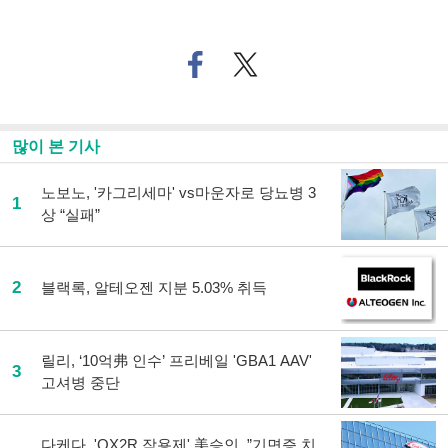
페
트위
이
터로
스
기사
북
공유
으
하기
많이 본 기사
로
기
사
노보노, '카그리세마' vs마운자로 당뇨병 3
1
공
상 “실패”
유
하
기
2
블랙록, 알테오젠 지분 5.03% 취득
릴리, ‘10억弗 인수’ 프리베일 'GBA1 AAV'
3
고셔병 중단
다케다, 'OX2R 작용제' 美승인..”기면증 치