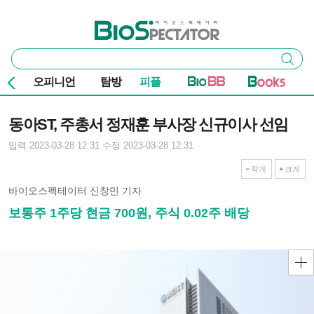
본문 바로가기
주요 메뉴
바이오스펙테이터
통
검색
합
검
오피니언
탐방
피플
색
기사본문
동아ST, 주총서 정재훈 부사장 신규이사 선임
입력 2023-03-28 12:31
수정 2023-03-28 12:31
작게
크게
바이오스펙테이터 신창민 기자
보통주 1주당 현금 700원, 주식 0.02주 배당