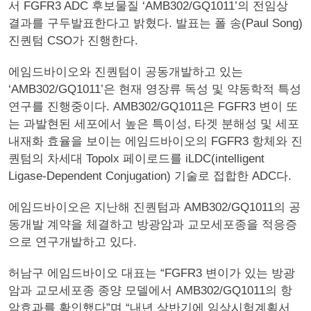
서 FGFR3 ADC 후보물질 ‘AMB302/GQ1011’의 전임상
결과를 구두발표한다고 밝혔다. 발표는 폴 송(Paul Song)
진퀀텀 CSO가 진행한다.
에임드바이오와 진퀀텀이 공동개발하고 있는
‘AMB302/GQ1011’은 현재 영장류 독성 및 약동학적 특성
연구를 진행중이다. AMB302/GQ1011은 FGFR3 변이 또
는 과발현된 세포에서 높은 특이성, 타겟 분해성 및 세포
내재화 효율을 보이는 에임드바이오의 FGFR3 항체와 진
퀀텀의 차세대 Topolx 페이로드를 iLDC(intelligent
Ligase-Dependent Conjugation) 기술로 접합한 ADC다.
에임드바이오은 지난해 진퀀텀과 AMB302/GQ1011의 공
동개발 계약을 체결하고 방광암과 교모세포종을 적응증
으로 연구개발하고 있다.
허남구 에임드바이오 대표는 “FGFR3 변이가 있는 방광
암과 교모세포종 종양 모델에서 AMB302/GQ1011의 항
암효과를 확인했다”며 “내년 상반기에 임상시험계획서