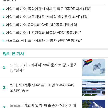
으
하기
로
에임드바이오, 종양연관 대식세포 약물 “KDDF 과제선정”
기
사
에임드바이오, 서울대병원 '소아암·희귀질환 과제' 선정
공
유
에임드바이오, GC셀과 'CAR-NK' 공동개발 계약
하
에임드바이오, 中진퀀텀과 뇌종양 ADC “공동개발”
기
파노로스, 에임드바이오와 '뇌종양 신약' "공동개발"
많이 본 기사
노보노, '카그리세마' vs마운자로 당뇨병 3
1
상 “실패”
릴리, ‘10억弗 인수’ 프리베일 'GBA1 AAV'
2
고셔병 중단
노보노, ‘위고비 알약’ 매출증가 “시장 기대
3