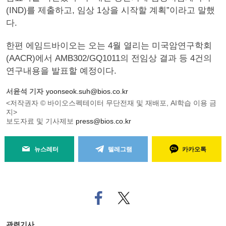
(IND)를 제출하고, 임상 1상을 시작할 계획”이라고 말했
다.
한편 에임드바이오는 오는 4월 열리는 미국암연구학회
(AACR)에서 AMB302/GQ1011의 전임상 결과 등 4건의
연구내용을 발표할 예정이다.
서윤석 기자
yoonseok.suh@bios.co.kr
<저작권자 © 바이오스펙테이터 무단전재 및 재배포, AI학습 이용 금
지>
보도자료 및 기사제보
press@bios.co.kr
뉴스레터
텔레그램
카카오톡
페
트위
이
터로
스
기사
북
공유
관련기사