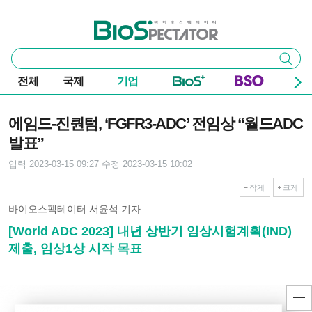
본문 바로가기
주요 메뉴
바이오스펙테이터
통
검색
합
검
전체
국제
기업
색
기사본문
에임드-진퀀텀, ‘FGFR3-ADC’ 전임상 “월드ADC
발표”
입력 2023-03-15 09:27
수정 2023-03-15 10:02
작게
크게
바이오스펙테이터 서윤석 기자
[World ADC 2023] 내년 상반기 임상시험계획(IND)
제출, 임상1상 시작 목표