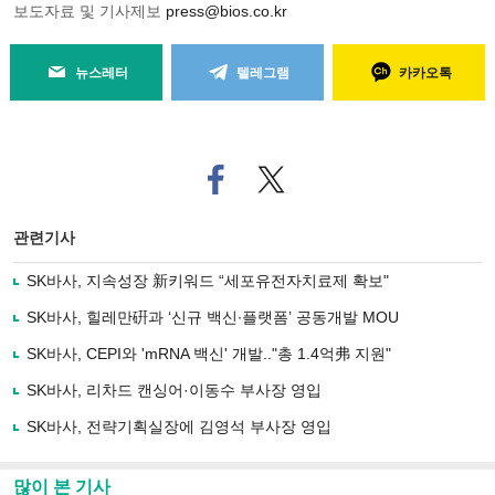
보도자료 및 기사제보
press@bios.co.kr
뉴스레터
텔레그램
카카오톡
페
트위
이
터로
스
기사
북
공유
관련기사
으
하기
로
SK바사, 지속성장 新키워드 “세포유전자치료제 확보"
기
사
SK바사, 힐레만硏과 ‘신규 백신∙플랫폼’ 공동개발 MOU
공
유
SK바사, CEPI와 'mRNA 백신' 개발.."총 1.4억弗 지원"
하
SK바사, 리차드 캔싱어·이동수 부사장 영입
기
SK바사, 전략기획실장에 김영석 부사장 영입
많이 본 기사