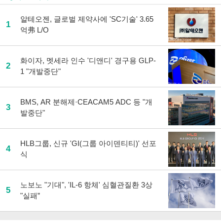
알테오젠, 글로벌 제약사에 'SC기술' 3.65
1
억弗 L/O
화이자, 멧세라 인수 '디앤디' 경구용 GLP-
2
1 "개발중단"
BMS, AR 분해제·CEACAM5 ADC 등 "개
3
발중단"
HLB그룹, 신규 'GI(그룹 아이덴티티)' 선포
4
식
노보노 "기대", 'IL-6 항체' 심혈관질환 3상
5
"실패”