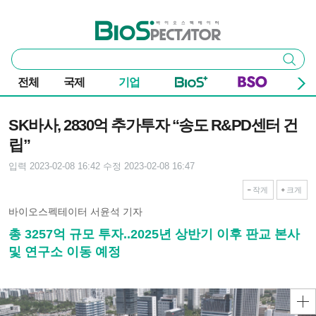
본문 바로가기
주요 메뉴
바이오스펙테이터
통
검색
합
검
전체
국제
기업
색
기사본문
SK바사, 2830억 추가투자 “송도 R&PD센터 건
립”
입력 2023-02-08 16:42
수정 2023-02-08 16:47
작게
크게
바이오스펙테이터 서윤석 기자
총 3257억 규모 투자..2025년 상반기 이후 판교 본사
및 연구소 이동 예정