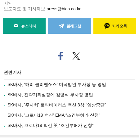
지>
보도자료 및 기사제보
press@bios.co.kr
뉴스레터
텔레그램
카카오톡
페
트위
이
터로
스
기사
북
공유
관련기사
으
하기
로
SK바사, '해리 클리엔쏘스' 미국법인 부사장 등 영입
기
사
SK바사, 전략기획실장에 김영석 부사장 영입
공
유
SK바사, '주사형' 로타바이러스 백신 3상 “임상중단”
하
SK바사, '코로나19 백신' EMA “조건부허가 신청”
기
SK바사, 코로나19 백신 英 “조건부허가 신청”