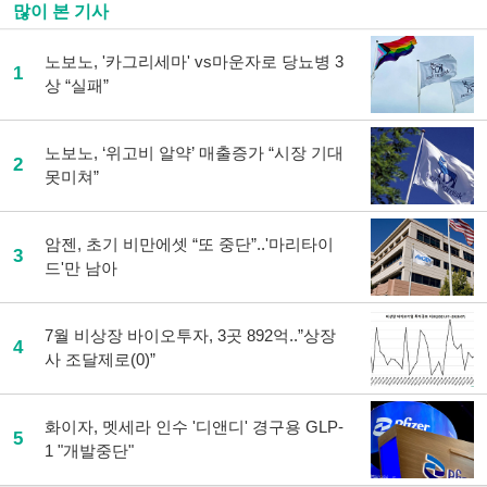
많이 본 기사
노보노, '카그리세마' vs마운자로 당뇨병 3
1
상 “실패”
노보노, ‘위고비 알약’ 매출증가 “시장 기대
2
못미쳐”
암젠, 초기 비만에셋 “또 중단”..'마리타이
3
드'만 남아
7월 비상장 바이오투자, 3곳 892억..”상장
4
사 조달제로(0)”
화이자, 멧세라 인수 '디앤디' 경구용 GLP-
5
1 "개발중단"