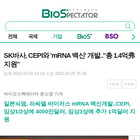
본문 바로가기
주요 메뉴
바이오스펙테이터
통
검색
합
검
전체
국제
기업
색
기사본문
SK바사, CEPI와 'mRNA 백신' 개발.."총 1.4억弗
지원"
입력 2022-10-25 14:19
수정 2022-10-25 15:58
작게
크게
바이오스펙테이터 윤소영 기자
일본뇌염, 라싸열 바이러스 mRNA 백신개발..CEPI,
임상1/2상에 4000만달러, 임상3상에 추가 1억달러 지
원