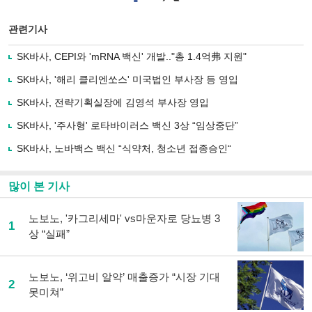
이
터로
스
기사
북
공유
관련기사
으
하기
로
SK바사, CEPI와 'mRNA 백신' 개발.."총 1.4억弗 지원"
기
사
SK바사, '해리 클리엔쏘스' 미국법인 부사장 등 영입
공
유
SK바사, 전략기획실장에 김영석 부사장 영입
하
SK바사, '주사형' 로타바이러스 백신 3상 “임상중단”
기
SK바사, 노바백스 백신 “식약처, 청소년 접종승인“
많이 본 기사
노보노, '카그리세마' vs마운자로 당뇨병 3
1
상 “실패”
노보노, ‘위고비 알약’ 매출증가 “시장 기대
2
못미쳐”