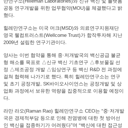
만연구소(Hilleman Laboratories)와 신규 백신 및 플랫폼
공동 연구개발을 위한 업무협약(MOU)을 체결했다고 밝
혔다.
힐레만연구소는 미국 머크(MSD)와 의료연구지원재단
영국 웰컴트러스트(Wellcome Trust)가 합작투자해 지난
2009년 설립한 연구기관이다.
양사는 이번 협약을 통해 중·저개발국의 백신공급 불균
형 해소를 목표로 △신규 백신 기초연구 △후보물질 선
정 △제조공정 개발 △임상연구 등 백신 R&D 전 과정에
걸쳐 협력해 나가기로 했다. 특히 힐레만연구소는 연구
및 초기 공정개발, SK바이오사이언스는 공정개발 및 상
업화 과정에서 보유한 역량을 집중적으로 이용할 예정이
다.
라만 라오(Raman Rao) 힐레만연구소 CEO는 “중·저개발
국은 경제적부담 등으로 인해 전염병에 대한 첫 방어선
인 백신을 접종하기가 어려웠다”며 “백신에 대한 접근성