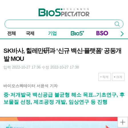
본문 바로가기
주요 메뉴
바이오스펙테이터
통
검색
합
검
전체
국제
기업
색
기사본문
SK바사, 힐레만硏과 ‘신규 백신∙플랫폼’ 공동개
발 MOU
입력 2022-10-27 17:36
수정 2022-10-27 17:38
작게
크게
바이오스펙테이터 서윤석 기자
중·저개발국 백신공급 불균형 해소 목표..기초연구, 후
보물질 선정, 제조공정 개발, 임상연구 등 진행