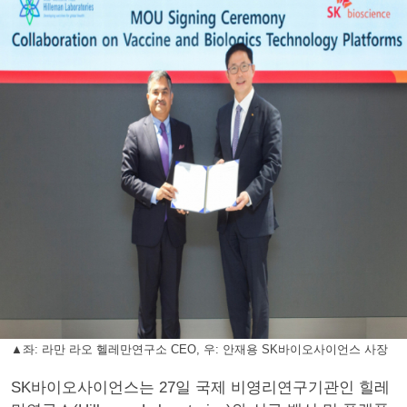
▲좌: 라만 라오 헬레만연구소 CEO, 우: 안재용 SK바이오사이언스 사장
SK바이오사이언스는 27일 국제 비영리연구기관인 힐레