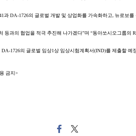
41과 DA-1726의 글로벌 개발 및 상업화를 가속화하고, 뉴로
처 등과의 협업을 적극 추진해 나가겠다”며 “동아쏘시오그룹의 R
 DA-1726의 글로벌 임상1상 임상시험계획서(IND)를 제출할 예
용 금지>
페
트
이
위