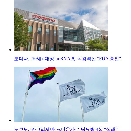
모더나, ‘50세↑ 대상’ mRNA 첫 독감백신 “FDA 승인”
노보노, '카그리세마' vs마운자로 당뇨병 3상 “실패”