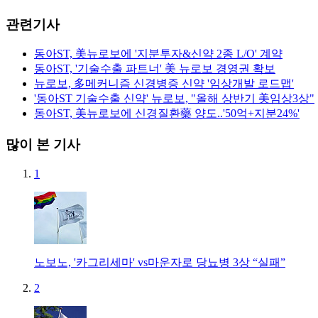
관련기사
동아ST, 美뉴로보에 '지분투자&신약 2종 L/O' 계약
동아ST, '기술수출 파트너' 美 뉴로보 경영권 확보
뉴로보, 多메커니즘 신경병증 신약 '임상개발 로드맵'
'동아ST 기술수출 신약' 뉴로보, "올해 상반기 美임상3상"
동아ST, 美뉴로보에 신경질환藥 양도..'50억+지분24%'
많이 본 기사
1
노보노, '카그리세마' vs마운자로 당뇨병 3상 “실패”
2