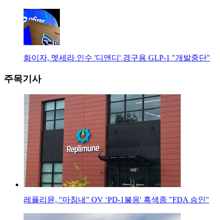
화이자, 멧세라 인수 '디앤디' 경구용 GLP-1 "개발중단"
주목기사
레플리뮨, "마침내" OV ‘PD-1불응' 흑색종 "FDA 승인"