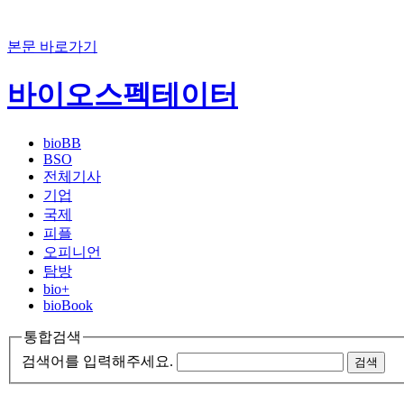
본문 바로가기
바이오스펙테이터
bioBB
BSO
전체기사
기업
국제
피플
오피니언
탐방
bio+
bioBook
통합검색
검색어를 입력해주세요.
검색