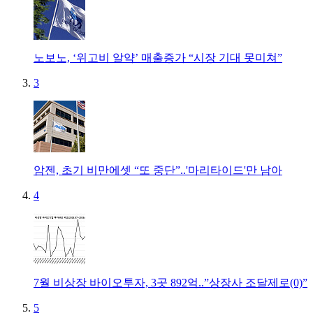
노보노, ‘위고비 알약’ 매출증가 “시장 기대 못미쳐”
3
암젠, 초기 비만에셋 “또 중단”..'마리타이드'만 남아
4
7월 비상장 바이오투자, 3곳 892억..”상장사 조달제로(0)”
5