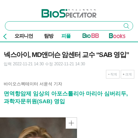
본문 바로가기
주요 메뉴
바이오스펙테이터
통
검색
합
검
오피니언
탐방
피플
색
기사본문
넥스아이, MD앤더슨 암센터 교수 “SAB 영입”
입력 2022-11-21 14:30
수정 2022-11-21 14:30
작게
크게
바이오스펙테이터 서윤석 기자
면역항암제 임상의 아포스톨리아 마리아 심버리두,
과학자문위원(SAB) 영입