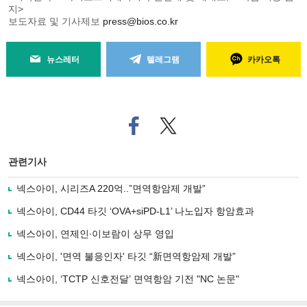
지>
보도자료 및 기사제보
press@bios.co.kr
뉴스레터
텔레그램
카카오톡
페
트위
이
터로
스
기사
북
공유
관련기사
으
하기
로
넥스아이, 시리즈A 220억..”면역항암제 개발”
기
사
넥스아이, CD44 타깃 ‘OVA+siPD-L1’ 나노입자 항암효과
공
유
넥스아이, 연제인∙이보람이 상무 영입
하
넥스아이, '면역 불응인자' 타깃 “新면역항암제 개발”
기
넥스아이, ‘TCTP 신호전달’ 면역항암 기전 "NC 논문"