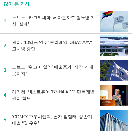
많이 본 기사
노보노, '카그리세마' vs마운자로 당뇨병 3
1
상 “실패”
릴리, ‘10억弗 인수’ 프리베일 'GBA1 AAV'
2
고셔병 중단
노보노, ‘위고비 알약’ 매출증가 “시장 기대
3
못미쳐”
리가켐, 넥스트큐어 'B7-H4 ADC' 단독개발
4
권리 확보
‘CDMO’ 中우시앱텍, 론자 앞질러..상반기
5
매출 “첫 우위”