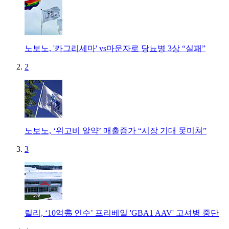
노보노, '카그리세마' vs마운자로 당뇨병 3상 “실패”
2
노보노, ‘위고비 알약’ 매출증가 “시장 기대 못미쳐”
3
릴리, ‘10억弗 인수’ 프리베일 'GBA1 AAV' 고셔병 중단