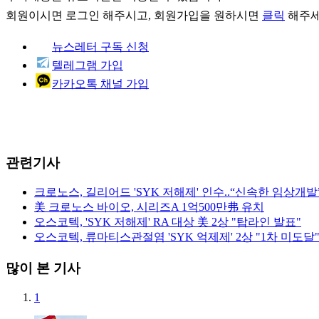
회원이시면
로그인
해주시고, 회원가입을 원하시면
클릭
해주세
뉴스레터 구독 신청
텔레그램 가입
카카오톡 채널 가입
관련기사
크로노스, 길리어드 'SYK 저해제' 인수..“신속한 임상개발
美 크로노스 바이오, 시리즈A 1억500만弗 유치
오스코텍, 'SYK 저해제' RA 대상 美 2상 "탑라인 발표"
오스코텍, 류마티스관절염 'SYK 억제제' 2상 "1차 미도달
많이 본 기사
1