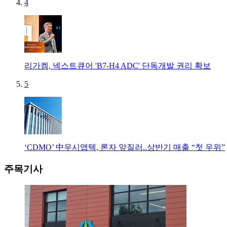
4
리가켐, 넥스트큐어 'B7-H4 ADC' 단독개발 권리 확보
5
‘CDMO’ 中우시앱텍, 론자 앞질러..상반기 매출 “첫 우위”
주목기사