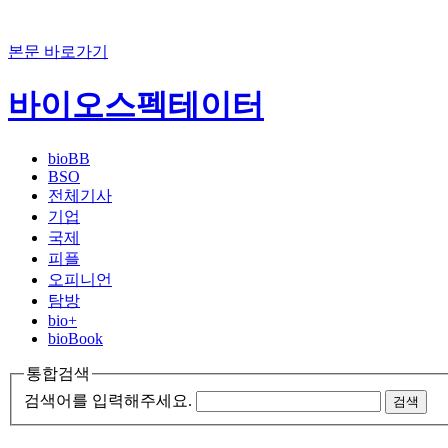
본문 바로가기
바이오스펙테이터
bioBB
BSO
전체기사
기업
국제
피플
오피니언
탐방
bio+
bioBook
통합검색
검색어를 입력해주세요.
검색