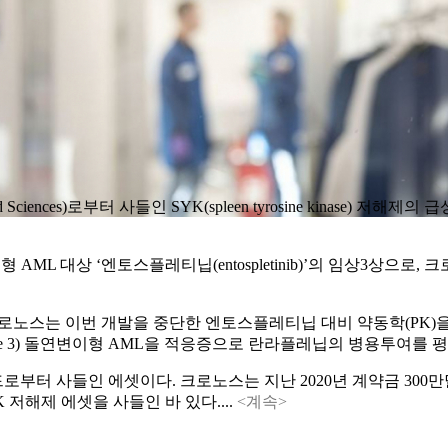
ences)로부터 사들인 SYK(spleen tyrosine kinase) 저해제의 급
돌연변이형 AML 대상 ‘엔토스플레티닙(entospletinib)’의 임상
스는 이번 개발을 중단한 엔토스플레티닙 대비 약동학(PK)을 개선한
e kinase 3) 돌연변이형 AML을 적응증으로 란라플레닙의 병용투여를
 에셋이다. 크로노스는 지난 2020년 계약금 300만달러와 전환사채(c
저해제 에셋을 사들인 바 있다....
<계속>