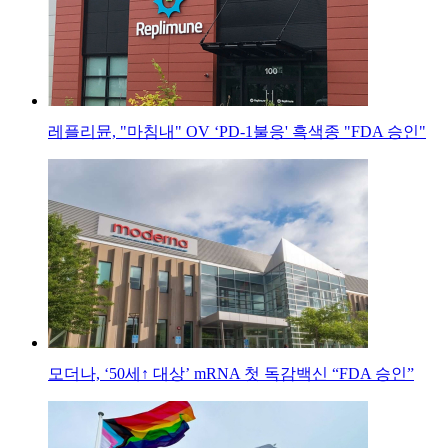
레플리뮨, "마침내" OV ‘PD-1불응' 흑색종 "FDA 승인"
모더나, ‘50세↑ 대상’ mRNA 첫 독감백신 “FDA 승인”