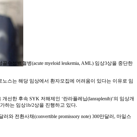
성골수성백혈병(acute myeloid leukemia, AML) 임상3상을 중단한
3상으로, 크로노스는 해당 임상에서 환자모집에 어려움이 있다는 이유로 임
 후속 SYK 저해제인 ‘란라플레닙(lanraplenib)’의 임상개
 평가하는 임상1b/2상을 진행하고 있다.
onvertible promissory note) 300만달러, 마일스