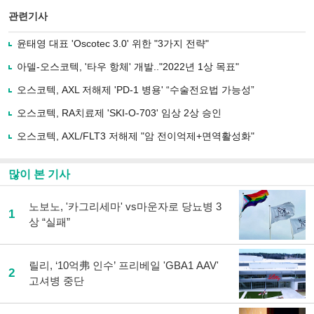
스
기사
북
공유
관련기사
으
하기
로
윤태영 대표 'Oscotec 3.0' 위한 "3가지 전략"
기
사
아델-오스코텍, '타우 항체' 개발.."2022년 1상 목표"
공
유
오스코텍, AXL 저해제 'PD-1 병용' “수술전요법 가능성”
하
오스코텍, RA치료제 'SKI-O-703' 임상 2상 승인
기
오스코텍, AXL/FLT3 저해제 "암 전이억제+면역활성화"
많이 본 기사
노보노, '카그리세마' vs마운자로 당뇨병 3
1
상 “실패”
릴리, ‘10억弗 인수’ 프리베일 'GBA1 AAV'
2
고셔병 중단