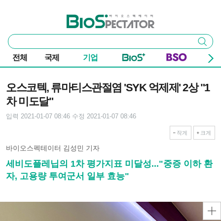
본문 바로가기
주요 메뉴
바이오스펙테이터
통
검색
합
검
전체
국제
기업
색
기사본문
오스코텍, 류마티스관절염 'SYK 억제제' 2상 "1
차 미도달"
입력 2021-01-07 08:46
수정 2021-01-07 08:46
작게
크게
바이오스펙테이터 김성민 기자
세비도플레닙의 1차 평가지표 미달성..."중증 이하 환
자, 고용량 투여군서 일부 효능"