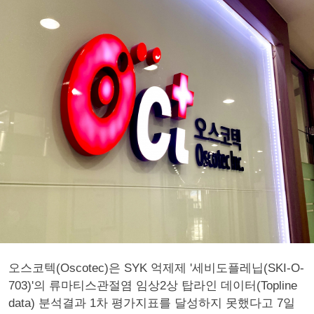
오스코텍(Oscotec)은 SYK 억제제 '세비도플레닙(SKI-O-
703)'의 류마티스관절염 임상2상 탑라인 데이터(Topline
data) 분석결과 1차 평가지표를 달성하지 못했다고 7일