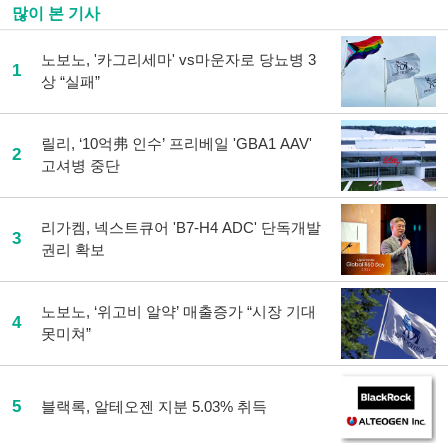
많이 본 기사
노보노, '카그리세마' vs마운자로 당뇨병 3
1
상 “실패”
릴리, ‘10억弗 인수’ 프리베일 'GBA1 AAV'
2
고셔병 중단
리가켐, 넥스트큐어 'B7-H4 ADC' 단독개발
3
권리 확보
노보노, ‘위고비 알약’ 매출증가 “시장 기대
4
못미쳐”
5
블랙록, 알테오젠 지분 5.03% 취득