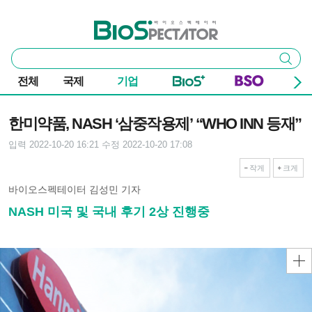
본문 바로가기
주요 메뉴
바이오스펙테이터
통
검색
합
검
전체
국제
기업
색
기사본문
한미약품, NASH ‘삼중작용제’ “WHO INN 등재”
입력 2022-10-20 16:21
수정 2022-10-20 17:08
작게
크게
바이오스펙테이터 김성민 기자
NASH 미국 및 국내 후기 2상 진행중