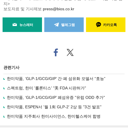
지>
보도자료 및 기사제보
press@bios.co.kr
뉴스레터
텔레그램
카카오톡
페
트위
이
터로
스
기사
북
공유
관련기사
으
하기
로
한미약품, ‘GLP-1/GCG/GIP’ 간·폐 섬유화 모델서 “효능”
기
사
스펙트럼, 한미 '롤론티스' "美 FDA 시판허가"
공
유
한미약품, ‘GLP-1/GCG/GIP’ 폐섬유증 "유럽 ODD 추가"
하
한미약품, ESPEN서 '월 1회 GLP-2' 2상 등 "3건 발표"
기
한미약품 지주회사 한미사이언스, 한미헬스케어 합병