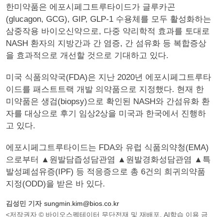
한미약품은 에포시페그트루타이드가 글루카곤
(glucagon, GCG), GIP, GLP-1 수용체를 모두 활성화하는
삼중작용 바이오신약으로, 다중 약리학적 효과를 토대로
NASH 환자의 지방간과 간 염증, 간 섬유화 등 복합증상
을 효과적으로 개선할 것으로 기대하고 있다.
미국 식품의약국(FDA)은 지난 2020년 에포시페그트루타
이드를 패스트트랙 개발 의약품으로 지정했다. 현재 한
미약품은 생검(biopsy)으로 확인된 NASH와 간섬유화 환
자를 대상으로 후기 임상2상을 미국과 한국에서 진행하
고 있다.
에포시페그트루타이드는 FDA와 유럽 식품의약청(EMA)
으로부터 ▲원발담즙성담관염 ▲원발경화성담관염 ▲특
발성폐섬유증(IPF) 등 적응증으로 총 6건의 희귀의약품
지정(ODD)을 받은 바 있다.
김성민 기자
sungmin.kim@bios.co.kr
<저작권자 © 바이오스펙테이터 무단전재 및 재배포, AI학습 이용 금