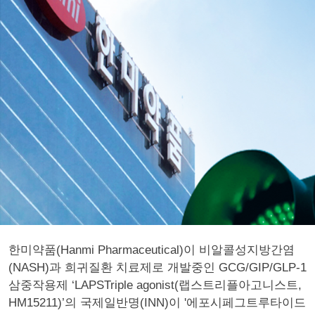
한미약품(Hanmi Pharmaceutical)이 비알콜성지방간염
(NASH)과 희귀질환 치료제로 개발중인 GCG/GIP/GLP-1
삼중작용제 ‘LAPSTriple agonist(랩스트리플아고니스트,
HM15211)’의 국제일반명(INN)이 '에포시페그트루타이드