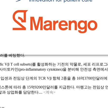
만달러를 베팅했다.
β T cell subsets)를 활성화하는 기전의 약물로, 세포 리프로그래밍(me
(pro-inflammatory cytokines)을 분비해 안전성 측
현지시간) 입센과 전임상 단계의 TCR Vβ 항체 2종을 총 16억3700
스톤에 따라 총 15억9200만달러를 지급한다. 마렝고는 전임상 
과 상업화를 담당한다....
<계속>