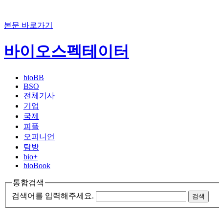
본문 바로가기
바이오스펙테이터
bioBB
BSO
전체기사
기업
국제
피플
오피니언
탐방
bio+
bioBook
통합검색
검색어를 입력해주세요.
검색