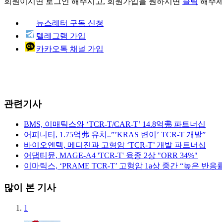
회원이시면
로그인
해주시고, 회원가입을 원하시면
클릭
해주세
뉴스레터 구독 신청
텔레그램 가입
카카오톡 채널 가입
관련기사
BMS, 이매틱스와 ‘TCR-T/CAR-T’ 14.8억弗 파트너십
어피니티, 1.75억弗 유치..”’KRAS 변이’ TCR-T 개발”
바이오엔텍, 메디진과 고형암 ‘TCR-T’ 개발 파트너십
어댑티뮨, MAGE-A4 'TCR-T' 육종 2상 "ORR 34%"
이마틱스, ‘PRAME TCR-T’ 고형암 1a상 중간 “높은 반응
많이 본 기사
1