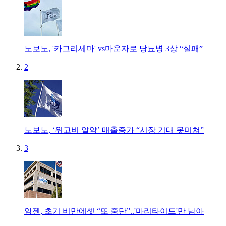
노보노, '카그리세마' vs마운자로 당뇨병 3상 “실패”
2
노보노, ‘위고비 알약’ 매출증가 “시장 기대 못미쳐”
3
암젠, 초기 비만에셋 “또 중단”..'마리타이드'만 남아