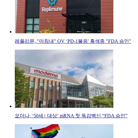
레플리뮨, "마침내" OV ‘PD-1불응' 흑색종 "FDA 승인"
모더나, ‘50세↑ 대상’ mRNA 첫 독감백신 “FDA 승인”