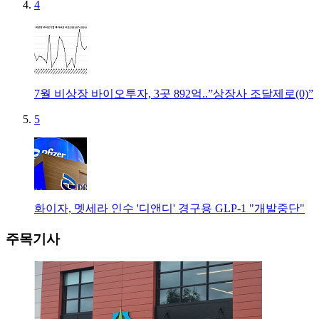
4
7월 비상장 바이오투자, 3곳 892억..”상장사 조달제로(0)”
5
화이자, 멧세라 인수 '디앤디' 경구용 GLP-1 "개발중단"
주목기사